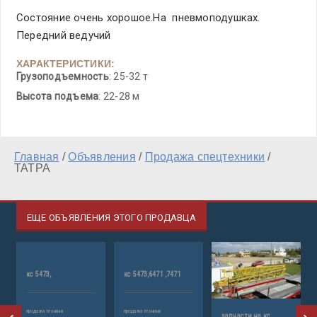
Состояние очень хорошое.На пневмоподушках.
Передний ведучий
ХАРАКТЕРИСТИКИ:
Грузоподъемность
: 25-32 т
Высота подъема
: 22-28 м
Главная
/
Объявления
/
Продажа спецтехники
/
ТАТРА
ЕЩЕ ОБЪЯВЛЕНИЯ ЭТОГО ПРОДАВЦА
кс 5473,
кс 5473,6471 ,7471
у
к
продажа техники
продажа техники
запчасти на кс