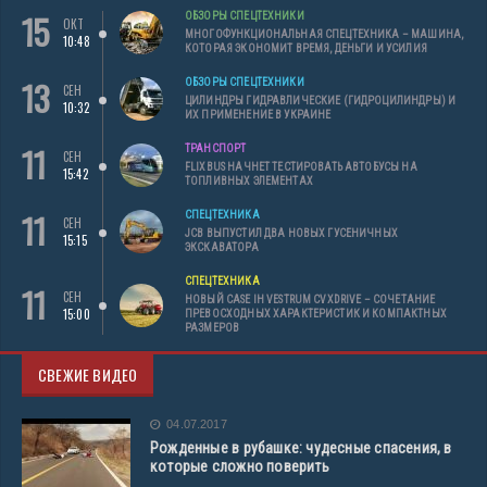
15
ОБЗОРЫ СПЕЦТЕХНИКИ
ОКТ
МНОГОФУНКЦИОНАЛЬНАЯ СПЕЦТЕХНИКА – МАШИНА,
10:48
КОТОРАЯ ЭКОНОМИТ ВРЕМЯ, ДЕНЬГИ И УСИЛИЯ
13
ОБЗОРЫ СПЕЦТЕХНИКИ
СЕН
ЦИЛИНДРЫ ГИДРАВЛИЧЕСКИЕ (ГИДРОЦИЛИНДРЫ) И
10:32
ИХ ПРИМЕНЕНИЕ В УКРАИНЕ
11
ТРАНСПОРТ
СЕН
FLIXBUS НАЧНЕТ ТЕСТИРОВАТЬ АВТОБУСЫ НА
15:42
ТОПЛИВНЫХ ЭЛЕМЕНТАХ
11
СПЕЦТЕХНИКА
СЕН
JCB ВЫПУСТИЛ ДВА НОВЫХ ГУСЕНИЧНЫХ
15:15
ЭКСКАВАТОРА
СПЕЦТЕХНИКА
11
СЕН
НОВЫЙ CASE IH VESTRUM CVXDRIVE – СОЧЕТАНИЕ
15:00
ПРЕВОСХОДНЫХ ХАРАКТЕРИСТИК И КОМПАКТНЫХ
РАЗМЕРОВ
СВЕЖИЕ ВИДЕО
04.07.2017
Рожденные в рубашке: чудесные спасения, в
которые сложно поверить