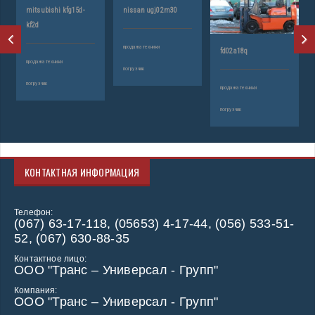
mitsubishi kfg15d-
nissan ugj02m30
to
kf2d
продажа техники
пр
fd02a18q
продажа техники
погрузчик
по
погрузчик
продажа техники
погрузчик
КОНТАКТНАЯ ИНФОРМАЦИЯ
Телефон:
(067) 63-17-118, (05653) 4-17-44, (056) 533-51-
52, (067) 630-88-35
Контактное лицо:
ООО "Транс – Универсал - Групп"
Компания:
ООО "Транс – Универсал - Групп"