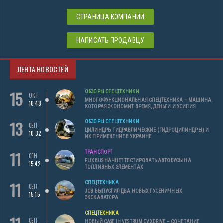
СТРАНИЦА КОМПАНИИ
НАПИСАТЬ ПРОДАВЦУ
ЛЕНТА НОВОСТЕЙ
15
ОБЗОРЫ СПЕЦТЕХНИКИ
ОКТ
МНОГОФУНКЦИОНАЛЬНАЯ СПЕЦТЕХНИКА – МАШИНА,
10:48
КОТОРАЯ ЭКОНОМИТ ВРЕМЯ, ДЕНЬГИ И УСИЛИЯ
13
ОБЗОРЫ СПЕЦТЕХНИКИ
СЕН
ЦИЛИНДРЫ ГИДРАВЛИЧЕСКИЕ (ГИДРОЦИЛИНДРЫ) И
10:32
ИХ ПРИМЕНЕНИЕ В УКРАИНЕ
11
ТРАНСПОРТ
СЕН
FLIXBUS НАЧНЕТ ТЕСТИРОВАТЬ АВТОБУСЫ НА
15:42
ТОПЛИВНЫХ ЭЛЕМЕНТАХ
11
СПЕЦТЕХНИКА
СЕН
JCB ВЫПУСТИЛ ДВА НОВЫХ ГУСЕНИЧНЫХ
15:15
ЭКСКАВАТОРА
СПЕЦТЕХНИКА
СЕН
НОВЫЙ CASE IH VESTRUM CVXDRIVE – СОЧЕТАНИЕ