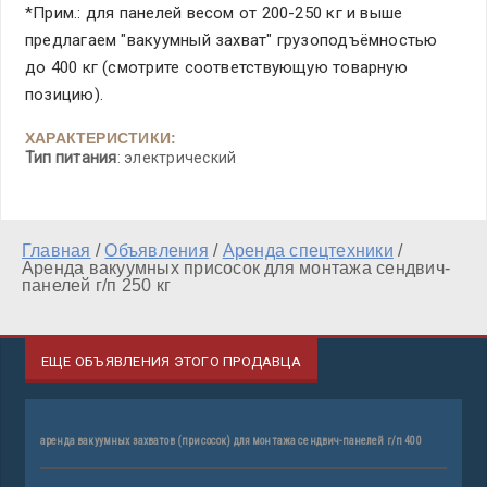
*Прим.: для панелей весом от 200-250 кг и выше
предлагаем "вакуумный захват" грузоподъёмностью
до 400 кг (смотрите соответствующую товарную
позицию).
ХАРАКТЕРИСТИКИ:
Тип питания
: электрический
Главная
/
Объявления
/
Аренда спецтехники
/
Аренда вакуумных присосок для монтажа сендвич-
панелей г/п 250 кг
ЕЩЕ ОБЪЯВЛЕНИЯ ЭТОГО ПРОДАВЦА
аренда вакуумных захватов (присосок) для монтажа сендвич-панелей г/п 400