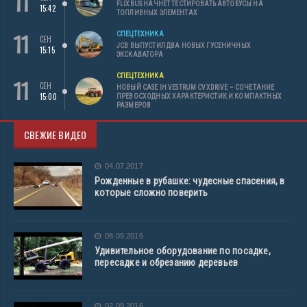
11
FLIXBUS НАЧНЕТ ТЕСТИРОВАТЬ АВТОБУСЫ НА
15:42
ТОПЛИВНЫХ ЭЛЕМЕНТАХ
11
СПЕЦТЕХНИКА
СЕН
JCB ВЫПУСТИЛ ДВА НОВЫХ ГУСЕНИЧНЫХ
15:15
ЭКСКАВАТОРА
СПЕЦТЕХНИКА
11
СЕН
НОВЫЙ CASE IH VESTRUM CVXDRIVE – СОЧЕТАНИЕ
15:00
ПРЕВОСХОДНЫХ ХАРАКТЕРИСТИК И КОМПАКТНЫХ
РАЗМЕРОВ
СВЕЖИЕ ВИДЕО
04.07.2017
Рожденные в рубашке: чудесные спасения, в
которые сложно поверить
08.09.2016
Удивительное оборудование по посадке,
пересадке и обрезанию деревьев
02.09.2016