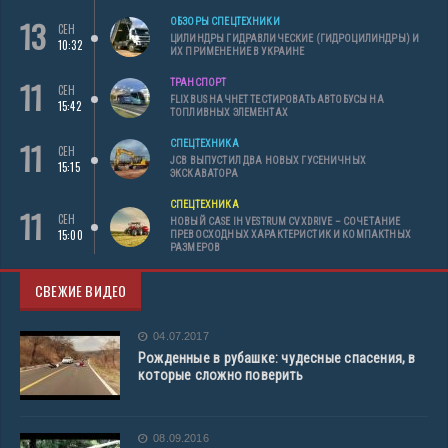
13
ОБЗОРЫ СПЕЦТЕХНИКИ
СЕН
ЦИЛИНДРЫ ГИДРАВЛИЧЕСКИЕ (ГИДРОЦИЛИНДРЫ) И
10:32
ИХ ПРИМЕНЕНИЕ В УКРАИНЕ
11
ТРАНСПОРТ
СЕН
FLIXBUS НАЧНЕТ ТЕСТИРОВАТЬ АВТОБУСЫ НА
15:42
ТОПЛИВНЫХ ЭЛЕМЕНТАХ
11
СПЕЦТЕХНИКА
СЕН
JCB ВЫПУСТИЛ ДВА НОВЫХ ГУСЕНИЧНЫХ
15:15
ЭКСКАВАТОРА
СПЕЦТЕХНИКА
11
СЕН
НОВЫЙ CASE IH VESTRUM CVXDRIVE – СОЧЕТАНИЕ
15:00
ПРЕВОСХОДНЫХ ХАРАКТЕРИСТИК И КОМПАКТНЫХ
РАЗМЕРОВ
СВЕЖИЕ ВИДЕО
04.07.2017
Рожденные в рубашке: чудесные спасения, в
которые сложно поверить
08.09.2016