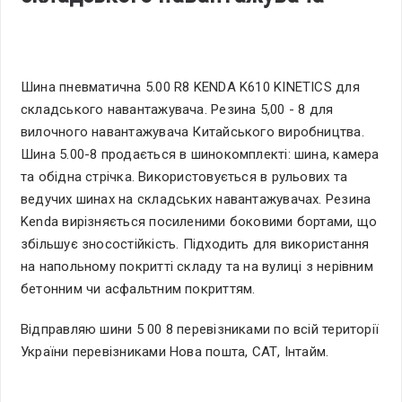
Шина пневматична 5.00 R8 KENDA K610 KINETICS для
складського навантажувача. Резина 5,00 - 8 для
вилочного навантажувача Китайського виробництва.
Шина 5.00-8 продається в шинокомплекті: шина, камера
та обідна стрічка. Використовується в рульових та
ведучих шинах на складських навантажувачах. Резина
Kenda вирізняється посиленими боковими бортами, що
збільшує зносостійкість. Підходить для використання
на напольному покритті складу та на вулиці з нерівним
бетонним чи асфальтним покриттям.
Відправляю шини 5 00 8 перевізниками по всій території
України перевізниками Нова пошта, САТ, Інтайм.