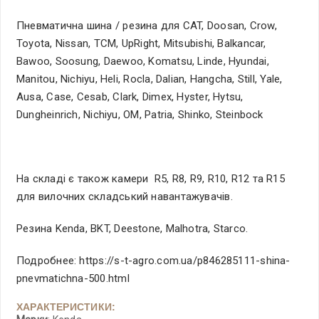
Пневматична шина / резина для CAT, Doosan, Crow,
Toyota, Nissan, TCM, UpRight, Mitsubishi, Balkancar,
Bawoo, Soosung, Daewoo, Komatsu, Linde, Hyundai,
Manitou, Nichiyu, Heli, Rocla, Dalian, Hangcha, Still, Yale,
Ausa, Case, Cesab, Clark, Dimex, Hyster, Hytsu,
Dungheinrich, Nichiyu, OM, Patria, Shinko, Steinbock
На складі є також камери R5, R8, R9, R10, R12 та R15
для вилочних складський навантажувачів.
Резина Kenda, BKT, Deestone, Malhotra, Starco.
Подробнее: https://s-t-agro.com.ua/p846285111-shina-
pnevmatichna-500.html
ХАРАКТЕРИСТИКИ: