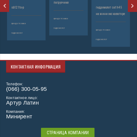
погрузчике
sb121ts-p
гидромолот cat h45
3
на мини экскаваторе
аренда техники
аренда техники
ар
гидромолот
аренда техники
гидромолот
ги
гидромолот
КОНТАКТНАЯ ИНФОРМАЦИЯ
Телефон:
(066) 300-05-95
Контактное лицо:
Артур Латин
Компания:
Минирент
СТРАНИЦА КОМПАНИИ