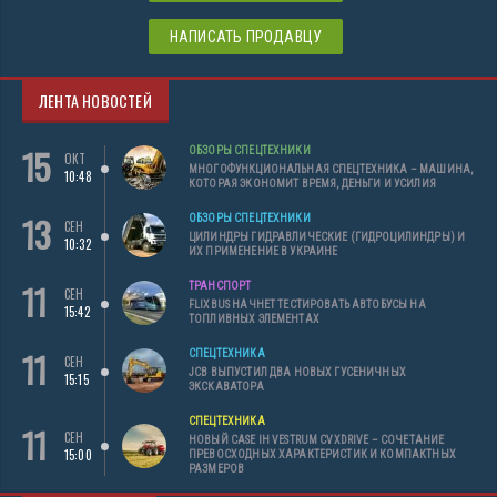
НАПИСАТЬ ПРОДАВЦУ
ЛЕНТА НОВОСТЕЙ
15
ОБЗОРЫ СПЕЦТЕХНИКИ
ОКТ
МНОГОФУНКЦИОНАЛЬНАЯ СПЕЦТЕХНИКА – МАШИНА,
10:48
КОТОРАЯ ЭКОНОМИТ ВРЕМЯ, ДЕНЬГИ И УСИЛИЯ
13
ОБЗОРЫ СПЕЦТЕХНИКИ
СЕН
ЦИЛИНДРЫ ГИДРАВЛИЧЕСКИЕ (ГИДРОЦИЛИНДРЫ) И
10:32
ИХ ПРИМЕНЕНИЕ В УКРАИНЕ
11
ТРАНСПОРТ
СЕН
FLIXBUS НАЧНЕТ ТЕСТИРОВАТЬ АВТОБУСЫ НА
15:42
ТОПЛИВНЫХ ЭЛЕМЕНТАХ
11
СПЕЦТЕХНИКА
СЕН
JCB ВЫПУСТИЛ ДВА НОВЫХ ГУСЕНИЧНЫХ
15:15
ЭКСКАВАТОРА
СПЕЦТЕХНИКА
11
СЕН
НОВЫЙ CASE IH VESTRUM CVXDRIVE – СОЧЕТАНИЕ
15:00
ПРЕВОСХОДНЫХ ХАРАКТЕРИСТИК И КОМПАКТНЫХ
РАЗМЕРОВ