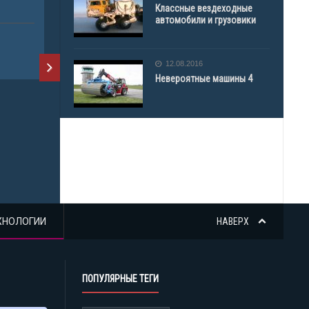
TOYOTA 8FGKL25
Классные вездеходные
автомобили и грузовики
ПРОДАЖА ТЕХНИКИ
ПОГРУЗЧИК
12.08.2016
Невероятные машины 4
S1.2 AC
ПРОДАЖА 
ПОГРУЗЧИ
ХНОЛОГИИ
НАВЕРХ
ПОПУЛЯРНЫЕ ТЕГИ