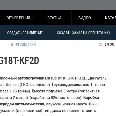
ОБЪЯВЛЕНИЯ
СТАТЬИ
ВИДЕО
КАТА
СОЗДАТЬ ОБЪЯВЛЕНИЕ
СОЗДАТЬ ЗАКАЗ НА СПЕЦТЕХНИКУ
ЧП ОДЕССКИЙ
$
8 000
FG18T-KF2D
Вилочный автопогрузчик
Mitsubishi KFG18T-KF2D. Двигатель
газ-бензин (ГБО заводское).
Грузоподъемностью
1 тонна
(база 1.75 тонны).
Высота подъема
3 метра (габаритная
высота 2 метра). (наработка 8265 моточасов).
Коробка
передач автоматическая
, двухсекционная мачта. Шины
гусматик (цельнолитые) тип диска позволяет ставить