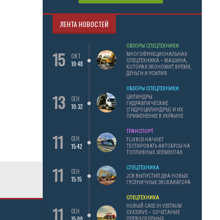
ЛЕНТА НОВОСТЕЙ
ОБЗОРЫ СПЕЦТЕХНИКИ
15
МНОГОФУНКЦИОНАЛЬНАЯ
ОКТ
СПЕЦТЕХНИКА – МАШИНА,
10:48
КОТОРАЯ ЭКОНОМИТ ВРЕМЯ,
ДЕНЬГИ И УСИЛИЯ
ОБЗОРЫ СПЕЦТЕХНИКИ
13
ЦИЛИНДРЫ
СЕН
ГИДРАВЛИЧЕСКИЕ
10:32
(ГИДРОЦИЛИНДРЫ) И ИХ
ПРИМЕНЕНИЕ В УКРАИНЕ
ТРАНСПОРТ
11
СЕН
FLIXBUS НАЧНЕТ
15:42
ТЕСТИРОВАТЬ АВТОБУСЫ НА
ТОПЛИВНЫХ ЭЛЕМЕНТАХ
11
СПЕЦТЕХНИКА
СЕН
JCB ВЫПУСТИЛ ДВА НОВЫХ
15:15
ГУСЕНИЧНЫХ ЭКСКАВАТОРА
СПЕЦТЕХНИКА
11
НОВЫЙ CASE IH VESTRUM
СЕН
CVXDRIVE – СОЧЕТАНИЕ
15:00
ПРЕВОСХОДНЫХ