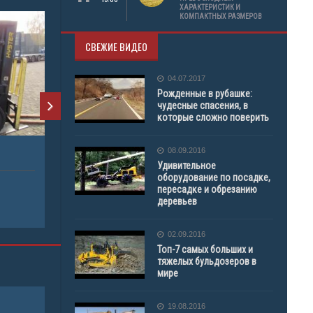
ХАРАКТЕРИСТИК И
КОМПАКТНЫХ РАЗМЕРОВ
H1.8FT
СВЕЖИЕ ВИДЕО
ПРОДАЖА ТЕХНИКИ
04.07.2017
Рожденные в рубашке:
ПОГРУЗЧИК
чудесные спасения, в
которые сложно поверить
08.09.2016
H2.5FT
Удивительное
оборудование по посадке,
пересадке и обрезанию
ПРОДАЖА 
деревьев
ПОГРУЗЧИ
02.09.2016
Топ-7 самых больших и
тяжелых бульдозеров в
мире
19.08.2016