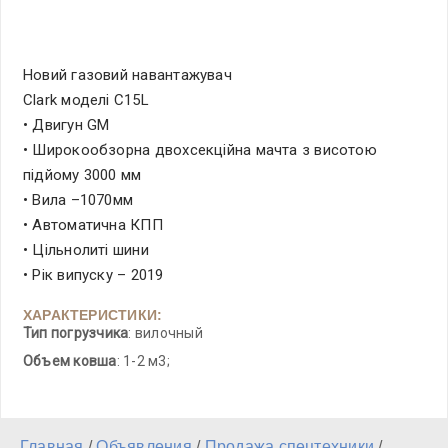
Новий газовий навантажувач
Clark моделі C15L
• Двигун GM
• Широкообзорна двохсекційна мачта з висотою
підйому 3000 мм
• Вила –1070мм
• Автоматична КПП
• Цільнолиті шини
• Рік випуску – 2019
ХАРАКТЕРИСТИКИ:
Тип погрузчика
: вилочный
Объем ковша
: 1-2 м3;
Главная
/
Объявления
/
Продажа спецтехники
/