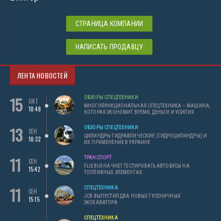
СТРАНИЦА КОМПАНИИ
НАПИСАТЬ ПРОДАВЦУ
ЛЕНТА НОВОСТЕЙ
15
ОБЗОРЫ СПЕЦТЕХНИКИ
ОКТ
МНОГОФУНКЦИОНАЛЬНАЯ СПЕЦТЕХНИКА – МАШИНА,
10:48
КОТОРАЯ ЭКОНОМИТ ВРЕМЯ, ДЕНЬГИ И УСИЛИЯ
13
ОБЗОРЫ СПЕЦТЕХНИКИ
СЕН
ЦИЛИНДРЫ ГИДРАВЛИЧЕСКИЕ (ГИДРОЦИЛИНДРЫ) И
10:32
ИХ ПРИМЕНЕНИЕ В УКРАИНЕ
11
ТРАНСПОРТ
СЕН
FLIXBUS НАЧНЕТ ТЕСТИРОВАТЬ АВТОБУСЫ НА
15:42
ТОПЛИВНЫХ ЭЛЕМЕНТАХ
11
СПЕЦТЕХНИКА
СЕН
JCB ВЫПУСТИЛ ДВА НОВЫХ ГУСЕНИЧНЫХ
15:15
ЭКСКАВАТОРА
СПЕЦТЕХНИКА