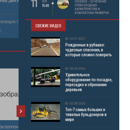
11
СЕН
MIELEC
ПОЛУМЕСЯЦЫ (ПОЛУКОЛЬЦА) РАЗБЕГА ВАЛА
НАСОС ПО
CVXDRIVE – СОЧЕТАНИЕ
15:00
ПРЕВОСХОДНЫХ
ДВИГАТЕЛЯ MIELEC SW 680.
6СТ107
ХАРАКТЕРИСТИК И
КОМПАКТНЫХ РАЗМЕРОВ
ОВ
ПРОДАЖА СОПУТСТВУЮЩИХ ТОВАРОВ
ПРОДАЖА 
СВЕЖИЕ ВИДЕО
АВТОБЕТОНОНАСОС
АВТОБЕТО
04.07.2017
Рожденные в рубашке:
чудесные спасения, в
которые сложно поверить
08.09.2016
Удивительное
оборудование по посадке,
пересадке и обрезанию
деревьев
02.09.2016
Топ-7 самых больших и
тяжелых бульдозеров в
мире
STA 534
РЕМЕНЬ ВОДЯНОГО НАСОСА (ВЕНТИЛЯТОРА)
ВОДЯНОЙ 