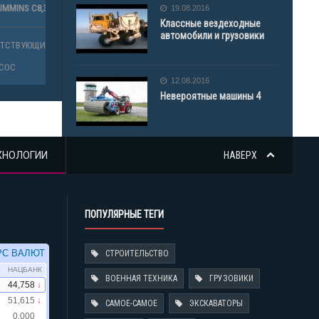
ДВИГАТЕЛЯ 4С90, 4СТ90
MAN (МАН)
19.08.2016
Классные вездеходные
автомобили и грузовики
ОВ
ПРОДАЖА СОПУТСТВУЮЩИХ ТОВАРОВ
ПРОДАЖА 
АВТОБЕТОНОНАСОС
АВТОБЕТО
12.08.2016
Невероятные машины 4
ХНОЛОГИИ
НАВЕРХ
ПОПУЛЯРНЫЕ ТЕГИ
СТРОИТЕЛЬСТВО
ВОЕННАЯ ТЕХНИКА
ГРУЗОВИКИ
САМОЕ-САМОЕ
ЭКСКАВАТОРЫ