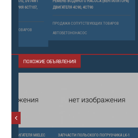
V74W1
РЕМЕНЬ ВОДЯНОГО НАСОСА (ВЕНТИЛЯТОРА)
ТРОС СЦЕП
107,
ДВИГАТЕЛЯ 4С90, 4СТ90
4С90, 4CT90
ПРОДАЖА СОПУТСТВУЮЩИХ ТОВАРОВ
ПРОДАЖА 
В
АВТОБЕТОНОНАСОС
АВТОБЕТО
ПОХОЖИЕ ОБЪЯВЛЕНИЯ
IELEC
ЗАПЧАСТИ ПОЛЬСКОГО ПОГРУЗЧИКА LK-1
ТРОС СЦЕП