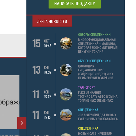
НАПИСАТЬ ПРОДАВЦУ
ЛЕНТА НОВОСТЕЙ
ОБЗОРЫ СПЕЦТЕХНИКИ
15
МНОГОФУНКЦИОНАЛЬНАЯ
ОКТ
СПЕЦТЕХНИКА – МАШИНА,
10:48
КОТОРАЯ ЭКОНОМИТ ВРЕМЯ,
ДЕНЬГИ И УСИЛИЯ
ОБЗОРЫ СПЕЦТЕХНИКИ
13
ЦИЛИНДРЫ
СЕН
ГИДРАВЛИЧЕСКИЕ
10:32
(ГИДРОЦИЛИНДРЫ) И ИХ
ПРИМЕНЕНИЕ В УКРАИНЕ
ТРАНСПОРТ
11
СЕН
FLIXBUS НАЧНЕТ
15:42
ТЕСТИРОВАТЬ АВТОБУСЫ НА
ТОПЛИВНЫХ ЭЛЕМЕНТАХ
11
СПЕЦТЕХНИКА
СЕН
JCB ВЫПУСТИЛ ДВА НОВЫХ
15:15
ГУСЕНИЧНЫХ ЭКСКАВАТОРА
СПЕЦТЕХНИКА
НОВЫЙ CASE IH VESTRUM