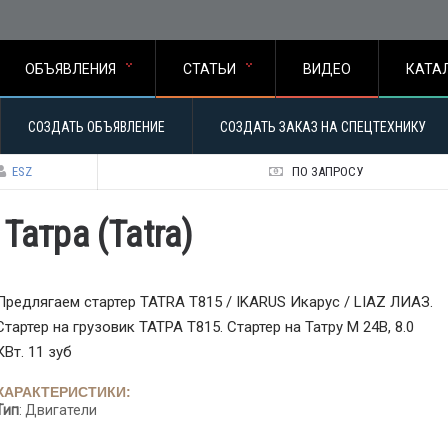
ОБЪЯВЛЕНИЯ
СТАТЬИ
ВИДЕО
КАТА
СОЗДАТЬ ОБЪЯВЛЕНИЕ
СОЗДАТЬ ЗАКАЗ НА СПЕЦТЕХНИКУ
ESZ
ПО ЗАПРОСУ
Татра (Tatra)
Предлягаем стартер TATRA T815 / IKARUS Икарус / LIAZ ЛИАЗ.
Стартер на грузовик ТАТРА Т815. Стартер на Татру М 24В, 8.0
КВт. 11 зуб
ХАРАКТЕРИСТИКИ:
Тип
: Двигатели