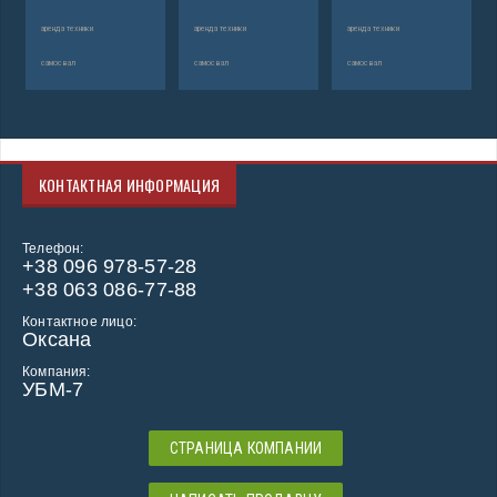
аренда техники
аренда техники
аренда техники
ар
самосвал
самосвал
самосвал
са
КОНТАКТНАЯ ИНФОРМАЦИЯ
Телефон:
+38 096 978-57-28
+38 063 086-77-88
Контактное лицо:
Оксана
Компания:
УБМ-7
СТРАНИЦА КОМПАНИИ