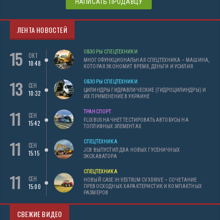
НАПИСАТЬ ПРОДАВЦУ
ЛЕНТА НОВОСТЕЙ
15
ОБЗОРЫ СПЕЦТЕХНИКИ
ОКТ
МНОГОФУНКЦИОНАЛЬНАЯ СПЕЦТЕХНИКА – МАШИНА,
10:48
КОТОРАЯ ЭКОНОМИТ ВРЕМЯ, ДЕНЬГИ И УСИЛИЯ
13
ОБЗОРЫ СПЕЦТЕХНИКИ
СЕН
ЦИЛИНДРЫ ГИДРАВЛИЧЕСКИЕ (ГИДРОЦИЛИНДРЫ) И
10:32
ИХ ПРИМЕНЕНИЕ В УКРАИНЕ
11
ТРАНСПОРТ
СЕН
FLIXBUS НАЧНЕТ ТЕСТИРОВАТЬ АВТОБУСЫ НА
15:42
ТОПЛИВНЫХ ЭЛЕМЕНТАХ
11
СПЕЦТЕХНИКА
СЕН
JCB ВЫПУСТИЛ ДВА НОВЫХ ГУСЕНИЧНЫХ
15:15
ЭКСКАВАТОРА
СПЕЦТЕХНИКА
11
СЕН
НОВЫЙ CASE IH VESTRUM CVXDRIVE – СОЧЕТАНИЕ
15:00
ПРЕВОСХОДНЫХ ХАРАКТЕРИСТИК И КОМПАКТНЫХ
РАЗМЕРОВ
СВЕЖИЕ ВИДЕО