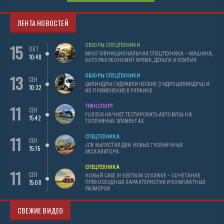
ЛЕНТА НОВОСТЕЙ
15
ОБЗОРЫ СПЕЦТЕХНИКИ
ОКТ
МНОГОФУНКЦИОНАЛЬНАЯ СПЕЦТЕХНИКА – МАШИНА,
10:48
КОТОРАЯ ЭКОНОМИТ ВРЕМЯ, ДЕНЬГИ И УСИЛИЯ
13
ОБЗОРЫ СПЕЦТЕХНИКИ
СЕН
ЦИЛИНДРЫ ГИДРАВЛИЧЕСКИЕ (ГИДРОЦИЛИНДРЫ) И
10:32
ИХ ПРИМЕНЕНИЕ В УКРАИНЕ
11
ТРАНСПОРТ
СЕН
FLIXBUS НАЧНЕТ ТЕСТИРОВАТЬ АВТОБУСЫ НА
15:42
ТОПЛИВНЫХ ЭЛЕМЕНТАХ
11
СПЕЦТЕХНИКА
СЕН
JCB ВЫПУСТИЛ ДВА НОВЫХ ГУСЕНИЧНЫХ
15:15
ЭКСКАВАТОРА
СПЕЦТЕХНИКА
11
СЕН
НОВЫЙ CASE IH VESTRUM CVXDRIVE – СОЧЕТАНИЕ
15:00
ПРЕВОСХОДНЫХ ХАРАКТЕРИСТИК И КОМПАКТНЫХ
РАЗМЕРОВ
СВЕЖИЕ ВИДЕО