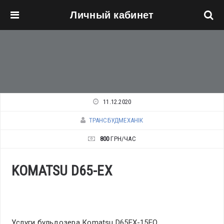
Личный кабинет
Перейти к основному содержанию
11.12.2020
ТРАНСБУДМЕХАНІК
800
ГРН/ЧАС
KOMATSU D65-EX
Услуги бульдозера Кomatsu D65EX-15EO