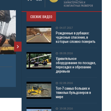
ХАРАКТЕРИСТИК И
КОМПАКТНЫХ РАЗМЕРОВ
СВЕЖИЕ ВИДЕО
04.07.2017
Рожденные в рубашке:
чудесные спасения, в
которые сложно поверить
08.09.2016
Удивительное
LTI 050
АВТОКРАН L
оборудование по посадке,
ГРУЗОПОД
пересадке и обрезанию
деревьев
АРЕНДА ТЕХНИКИ
АРЕНДА Т
АВТОКРАН
02.09.2016
АВТОКРАН
Топ-7 самых больших и
тяжелых бульдозеров в
мире
19.08.2016