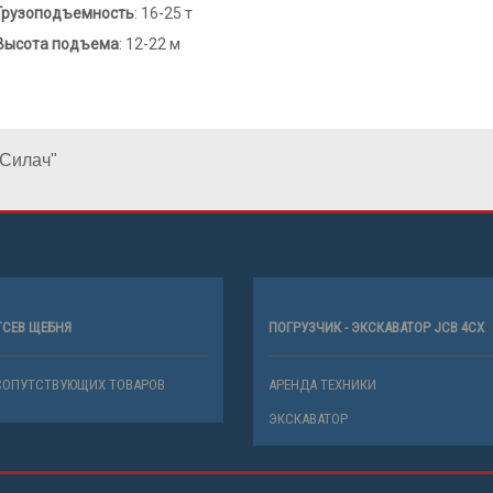
Грузоподъемность
: 16-25 т
Высота подъема
: 12-22 м
"Силач"
ТСЕВ ЩЕБНЯ
ПОГРУЗЧИК - ЭКСКАВАТОР JCB 4CX
СОПУТСТВУЮЩИХ ТОВАРОВ
АРЕНДА ТЕХНИКИ
ЭКСКАВАТОР