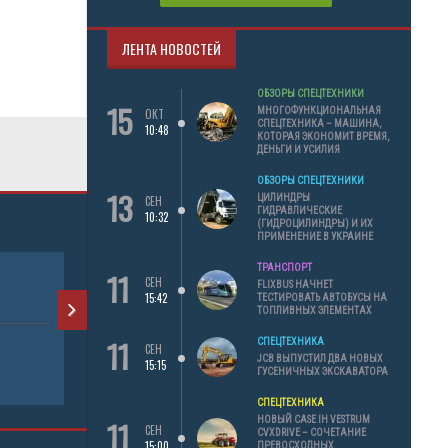
ЛЕНТА НОВОСТЕЙ
ОБЗОРЫ СПЕЦТЕХНИКИ
15
МНОГОФУНКЦИОНАЛЬНАЯ
ОКТ
СПЕЦТЕХНИКА – МАШИНА,
10:48
КОТОРАЯ ЭКОНОМИТ ВРЕМЯ,
ДЕНЬГИ И УСИЛИЯ
ОБЗОРЫ СПЕЦТЕХНИКИ
13
ЦИЛИНДРЫ
СЕН
ГИДРАВЛИЧЕСКИЕ
10:32
(ГИДРОЦИЛИНДРЫ) И ИХ
ПРИМЕНЕНИЕ В УКРАИНЕ
ТРАНСПОРТ
11
СЕН
FLIXBUS НАЧНЕТ
КРАН " ИВАНОВЕЦ "
15:42
ТЕСТИРОВАТЬ АВТОБУСЫ НА
ТОПЛИВНЫХ ЭЛЕМЕНТАХ
11
СПЕЦТЕХНИКА
СЕН
АРЕНДА ТЕХНИКИ
JCB ВЫПУСТИЛ ДВА НОВЫХ
15:15
ГУСЕНИЧНЫХ ЭКСКАВАТОРА
АВТОКРАН
СПЕЦТЕХНИКА
11
НОВЫЙ CASE IH VESTRUM
СЕН
CVXDRIVE – СОЧЕТАНИЕ
15:00
ПРЕВОСХОДНЫХ