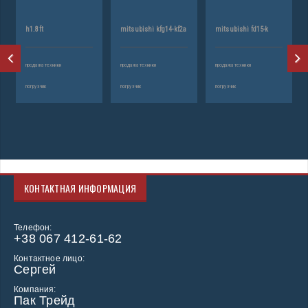
h1.8ft
mitsubishi kfg14-kf2a
mitsubishi fd15-k
продажа техники
продажа техники
продажа техники
6
погрузчик
погрузчик
погрузчик
пр
по
КОНТАКТНАЯ ИНФОРМАЦИЯ
Телефон:
+38 067 412-61-62
Контактное лицо:
Сергей
Компания:
Пак Трейд