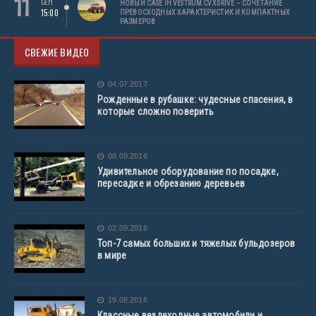
11
СЕН
НОВЫЙ CASE IH VESTRUM CVXDRIVE – СОЧЕТАНИЕ
15:00
ПРЕВОСХОДНЫХ ХАРАКТЕРИСТИК И КОМПАКТНЫХ
РАЗМЕРОВ
СВЕЖИЕ ВИДЕО
04.07.2017
Рожденные в рубашке: чудесные спасения, в
которые сложно поверить
08.09.2016
Удивительное оборудование по посадке,
пересадке и обрезанию деревьев
02.09.2016
Топ-7 самых больших и тяжелых бульдозеров
в мире
19.08.2016
Классные вездеходные автомобили и