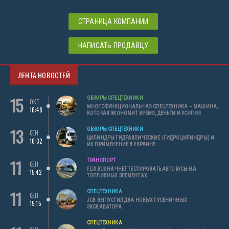
СТРАНИЦА КОМПАНИИ
НАПИСАТЬ ПРОДАВЦУ
ЛЕНТА НОВОСТЕЙ
15
ОБЗОРЫ СПЕЦТЕХНИКИ
ОКТ
МНОГОФУНКЦИОНАЛЬНАЯ СПЕЦТЕХНИКА – МАШИНА,
10:48
КОТОРАЯ ЭКОНОМИТ ВРЕМЯ, ДЕНЬГИ И УСИЛИЯ
13
ОБЗОРЫ СПЕЦТЕХНИКИ
СЕН
ЦИЛИНДРЫ ГИДРАВЛИЧЕСКИЕ (ГИДРОЦИЛИНДРЫ) И
10:32
ИХ ПРИМЕНЕНИЕ В УКРАИНЕ
11
ТРАНСПОРТ
СЕН
FLIXBUS НАЧНЕТ ТЕСТИРОВАТЬ АВТОБУСЫ НА
15:42
ТОПЛИВНЫХ ЭЛЕМЕНТАХ
11
СПЕЦТЕХНИКА
СЕН
JCB ВЫПУСТИЛ ДВА НОВЫХ ГУСЕНИЧНЫХ
15:15
ЭКСКАВАТОРА
СПЕЦТЕХНИКА