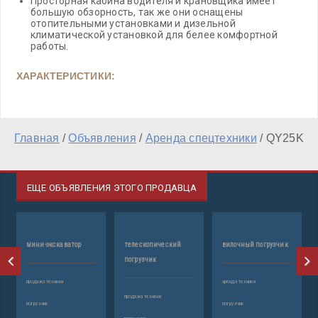
Просторная кабина водителя и крановщика имеет
большую обзорность, так же они оснащены
отопительными установками и дизельной
климатической установкой для белее комфортной
работы.
ХАРАКТЕРИСТИКИ:
Главная
/
Объявления
/
Аренда спецтехники
/
QY25K
ЕЩЕ ОБЪЯВЛЕНИЯ ЭТОГО ПРОДАВЦА
мини-экскаватор
телескопический
вилочный погрузчик
ф
погрузчик
п
продажа техники
аренда техники
продажа техники
пр
погрузчик
погрузчик