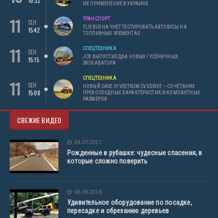
10:32
ИХ ПРИМЕНЕНИЕ В УКРАИНЕ
11
ТРАНСПОРТ
СЕН
FLIXBUS НАЧНЕТ ТЕСТИРОВАТЬ АВТОБУСЫ НА
15:42
ТОПЛИВНЫХ ЭЛЕМЕНТАХ
11
СПЕЦТЕХНИКА
СЕН
JCB ВЫПУСТИЛ ДВА НОВЫХ ГУСЕНИЧНЫХ
15:15
ЭКСКАВАТОРА
СПЕЦТЕХНИКА
11
СЕН
НОВЫЙ CASE IH VESTRUM CVXDRIVE – СОЧЕТАНИЕ
15:00
ПРЕВОСХОДНЫХ ХАРАКТЕРИСТИК И КОМПАКТНЫХ
РАЗМЕРОВ
СВЕЖИЕ ВИДЕО
04.07.2017
Рожденные в рубашке: чудесные спасения, в
которые сложно поверить
08.09.2016
Удивительное оборудование по посадке,
пересадке и обрезанию деревьев