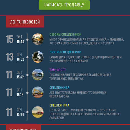
НАПИСАТЬ ПРОДАВЦУ
ЛЕНТА НОВОСТЕЙ
15
ОБЗОРЫ СПЕЦТЕХНИКИ
ОКТ
МНОГОФУНКЦИОНАЛЬНАЯ СПЕЦТЕХНИКА – МАШИНА,
10:48
КОТОРАЯ ЭКОНОМИТ ВРЕМЯ, ДЕНЬГИ И УСИЛИЯ
13
ОБЗОРЫ СПЕЦТЕХНИКИ
СЕН
ЦИЛИНДРЫ ГИДРАВЛИЧЕСКИЕ (ГИДРОЦИЛИНДРЫ) И
10:32
ИХ ПРИМЕНЕНИЕ В УКРАИНЕ
11
ТРАНСПОРТ
СЕН
FLIXBUS НАЧНЕТ ТЕСТИРОВАТЬ АВТОБУСЫ НА
15:42
ТОПЛИВНЫХ ЭЛЕМЕНТАХ
11
СПЕЦТЕХНИКА
СЕН
JCB ВЫПУСТИЛ ДВА НОВЫХ ГУСЕНИЧНЫХ
15:15
ЭКСКАВАТОРА
СПЕЦТЕХНИКА
11
СЕН
НОВЫЙ CASE IH VESTRUM CVXDRIVE – СОЧЕТАНИЕ
15:00
ПРЕВОСХОДНЫХ ХАРАКТЕРИСТИК И КОМПАКТНЫХ
РАЗМЕРОВ