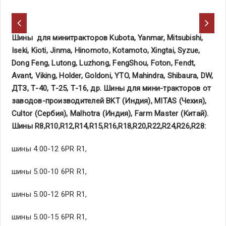
Шины
для
минитракторов
Kubota, Yanmar, Mitsubishi,
Iseki, Kioti, Jinma, Hinomoto, Kotamoto, Xingtai, Syzue,
Dong Feng, Lutong, Luzhong, FengShou, Foton, Fendt,
Avant, Viking, Holder, Goldoni, YTO, Mahindra, Shibaura, DW,
ДТЗ
,
Т
-40,
Т
-25,
Т
-16
,
др
.
Шины для мини-тракторов от
заводов-производителей
BKT
(Индия),
MITAS
(Чехия),
Cultor
(Сербия),
Malhotra
(Индия)
,
Farm
Master
(Китай).
Шины
R
8,
R
10,
R
12,
R
14,
R
15,
R
16,
R
18,
R
20,
R
22,
R
24,
R
26,
R
28:
шины 4.00-12 6PR R1,
шины 5.00-10 6PR R1,
шины 5.00-12 6PR R1,
шины 5.00-15 6PR R1,