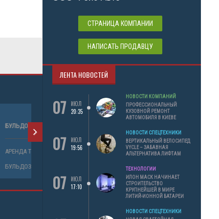
СТРАНИЦА КОМПАНИИ
НАПИСАТЬ ПРОДАВЦУ
ЛЕНТА НОВОСТЕЙ
НОВОСТИ КОМПАНИЙ
07
ИЮЛ
ПРОФЕССИОНАЛЬНЫЙ
20:35
КУЗОВНОЙ РЕМОНТ
АВТОМОБИЛЯ В КИЕВЕ
БУЛЬДОЗЕР
НОВОСТИ СПЕЦТЕХНИКИ
07
ИЮЛ
ВЕРТИКАЛЬНЫЙ ВЕЛОСИПЕД
19:56
VYCLE – ЗАБАВНАЯ
АРЕНДА ТЕХНИКИ
АЛЬТЕРНАТИВА ЛИФТАМ
БУЛЬДОЗЕР
ТЕХНОЛОГИИ
07
ИЛОН МАСК НАЧИНАЕТ
ИЮЛ
СТРОИТЕЛЬСТВО
17:10
КРУПНЕЙШЕЙ В МИРЕ
ЛИТИЙ-ИОННОЙ БАТАРЕИ
НОВОСТИ СПЕЦТЕХНИКИ