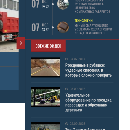
07
НОВАЯ СВАЕБОЙНАЯ
ИЮЛ
БУРОВАЯ УСТАНОВКА
14:33
LIEBHERR LRB16
КОМПАКТНЫХ ГАБАРИТОВ
ТЕХНОЛОГИИ
07
ИЮЛ
УМНЫЙ СМАРТ-КОШЕЛЕК
13:27
VOLTERMAN СДЕЛАЕТ СЕЛФИ
ВОРА, ЕГО УКРАВШЕГО
СВЕЖИЕ ВИДЕО
04.07.2017
Рожденные в рубашке:
чудесные спасения, в
которые сложно поверить
08.09.2016
Удивительное
оборудование по посадке,
пересадке и обрезанию
деревьев
02.09.2016