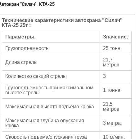
Автокран "Силач" КТА-25
Технические характеристики автокрана "Силач"
КТА-25 25т :
Параметры:
Значение:
Грузоподъемность
25 тонн
21,7
Длина стрелы
метров
Количество секций стрелы
3
Грузоподъемность при максимальном
1 тонна
вылете стрелы
21,5
Максимальная высота подъема крюка
метров
Максимальная глубина опускания
3 метра
крюка
Скорость подъема/опускания груза
10 м/мин.