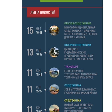
ЛЕНТА НОВОСТЕЙ
ОБЗОРЫ СПЕЦТЕХНИКИ
15
МНОГОФУНКЦИОНАЛЬНАЯ
ОКТ
СПЕЦТЕХНИКА – МАШИНА,
10:48
КОТОРАЯ ЭКОНОМИТ ВРЕМЯ,
ДЕНЬГИ И УСИЛИЯ
ОБЗОРЫ СПЕЦТЕХНИКИ
13
ЦИЛИНДРЫ
СЕН
ГИДРАВЛИЧЕСКИЕ
10:32
(ГИДРОЦИЛИНДРЫ) И ИХ
ПРИМЕНЕНИЕ В УКРАИНЕ
ТРАНСПОРТ
11
СЕН
FLIXBUS НАЧНЕТ
15:42
ТЕСТИРОВАТЬ АВТОБУСЫ НА
ТОПЛИВНЫХ ЭЛЕМЕНТАХ
11
СПЕЦТЕХНИКА
СЕН
JCB ВЫПУСТИЛ ДВА НОВЫХ
15:15
ГУСЕНИЧНЫХ ЭКСКАВАТОРА
СПЕЦТЕХНИКА
11
НОВЫЙ CASE IH VESTRUM
СЕН
CVXDRIVE – СОЧЕТАНИЕ
15:00
ПРЕВОСХОДНЫХ