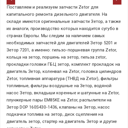
Поставляем и реализуем запчасти Zetor для
капитального ремонта дизельного двигателя. На
складе имеются оригинальные запчасти Зетор, а также
их аналоги, производство которых находится сугубо в
странах Европы. Мы следим за наличием самых
необходимых запчастей для двигателей Зетор 5201 и
Зетор 7201, а именно: гильзо-поршневая группа Zetor,
кольца на зетор, поршень на зетор, гильза zetor,
прокладки головки ГБЦ зетор, комплект прокладок на
двигатель Зетор, коленвал на Zetor, головка цилиндров
Zetor, топливная аппаратура (ТНВД на Zetor), фильтры
топливные, фильтры воздушные на Зетор, водяной
насос Зетор, вкладыши коренные и шатунные на Zetor,
плунжерные пары EM85KE на Zetor, распылители на
Зетор DOP 160S430-1436, клапаны на Зетор, насос
подкачки топлива на зетор, диск сцепления на
двигатель зетор, стартер на двигатель Зетор и другие