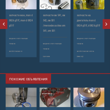
запчасти ман, man d
запчасти ом 541, ом
запчасти на
з
0826 gf/lf, man d 0824
542, ом 501
двигатель man d
д
gf/lf
/mercedes actros om
0824 gf/lf, d 0826 gf/lf
4.
541, om 501
продажа сопутствующих
продажа сопутствующих
пр
товаров
продажа сопутствующих
товаров
то
товаров
автобетононасос
автобетоносмеситель
по
грузовик
(миксер)
ПОХОЖИЕ ОБЪЯВЛЕНИЯ