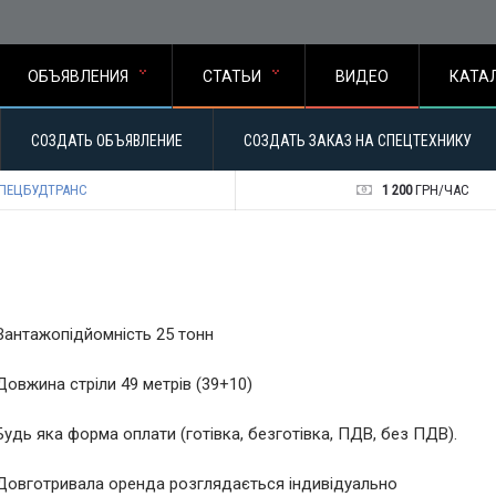
ОБЪЯВЛЕНИЯ
СТАТЬИ
ВИДЕО
КАТА
СОЗДАТЬ ОБЪЯВЛЕНИЕ
СОЗДАТЬ ЗАКАЗ НА СПЕЦТЕХНИКУ
ПЕЦБУДТРАНС
1 200
ГРН/ЧАС
Вантажопідйомність 25 тонн
Довжина стріли 49 метрів (39+10)
Будь яка форма оплати (готівка, безготівка, ПДВ, без ПДВ).
Довготривала оренда розглядається індивідуально