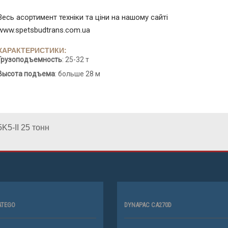
Весь асортимент техніки та ціни на нашому сайті
www.spetsbudtrans.com.ua
ХАРАКТЕРИСТИКИ:
Грузоподъемность
: 25-32 т
Высота подъема
: больше 28 м
K5-II 25 тонн
ATEGO
DYNAPAC CA270D