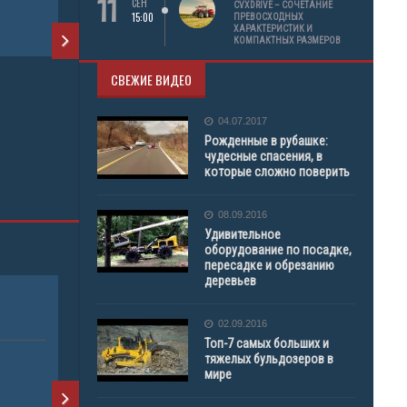
11
СЕН
CVXDRIVE – СОЧЕТАНИЕ
15:00
ПРЕВОСХОДНЫХ
УСЛУГИ
ХАРАКТЕРИСТИК И
КОМПАКТНЫХ РАЗМЕРОВ
РАЗНЫЕ ВИДЫ СПЕЦТЕХНИКИ
СВЕЖИЕ ВИДЕО
CAT
04.07.2017
Рожденные в рубашке:
АРЕНДА Т
чудесные спасения, в
которые сложно поверить
БУРОВАЯ 
08.09.2016
Удивительное
оборудование по посадке,
пересадке и обрезанию
деревьев
КС 3575 10 ТОНН
АРЕНДА АВТ
02.09.2016
220 300 600
Топ-7 самых больших и
тяжелых бульдозеров в
АРЕНДА ТЕХНИКИ
мире
АРЕНДА Т
АВТОКРАН