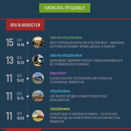
НАПИСАТЬ ПРОДАВЦУ
ЛЕНТА НОВОСТЕЙ
15
ОБЗОРЫ СПЕЦТЕХНИКИ
ОКТ
МНОГОФУНКЦИОНАЛЬНАЯ СПЕЦТЕХНИКА – МАШИНА,
10:48
КОТОРАЯ ЭКОНОМИТ ВРЕМЯ, ДЕНЬГИ И УСИЛИЯ
13
ОБЗОРЫ СПЕЦТЕХНИКИ
СЕН
ЦИЛИНДРЫ ГИДРАВЛИЧЕСКИЕ (ГИДРОЦИЛИНДРЫ) И
10:32
ИХ ПРИМЕНЕНИЕ В УКРАИНЕ
11
ТРАНСПОРТ
СЕН
FLIXBUS НАЧНЕТ ТЕСТИРОВАТЬ АВТОБУСЫ НА
15:42
ТОПЛИВНЫХ ЭЛЕМЕНТАХ
11
СПЕЦТЕХНИКА
СЕН
JCB ВЫПУСТИЛ ДВА НОВЫХ ГУСЕНИЧНЫХ
15:15
ЭКСКАВАТОРА
СПЕЦТЕХНИКА
11
СЕН
НОВЫЙ CASE IH VESTRUM CVXDRIVE – СОЧЕТАНИЕ
15:00
ПРЕВОСХОДНЫХ ХАРАКТЕРИСТИК И КОМПАКТНЫХ
РАЗМЕРОВ