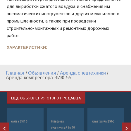
для выработки сжатого воздуха и снабжения им
пневматических инструментов и других механизмов в
промышленности, а также при проведении
строительно-монтажных и ремонтных дорожных
работ.
ХАРАКТЕРИСТИКИ:
Главная
/
Объявления
/
Аренда спецтехники
/
Аренда компрессора ЗИФ-55
ЕЩЕ ОБЪЯВЛЕНИЯ ЭТОГО ПРОДАВЦА
камаз 65115
бульдозер
komatsu wa 250-5
j
гусеничный бм 10