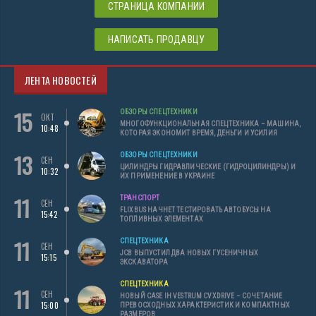
СТРАНИЦА КОМПАНИИ
НАПИСАТЬ ПРОДАВЦУ
ЛЕНТА НОВОСТЕЙ
15
ОБЗОРЫ СПЕЦТЕХНИКИ
ОКТ
МНОГОФУНКЦИОНАЛЬНАЯ СПЕЦТЕХНИКА – МАШИНА,
10:48
КОТОРАЯ ЭКОНОМИТ ВРЕМЯ, ДЕНЬГИ И УСИЛИЯ
13
ОБЗОРЫ СПЕЦТЕХНИКИ
СЕН
ЦИЛИНДРЫ ГИДРАВЛИЧЕСКИЕ (ГИДРОЦИЛИНДРЫ) И
10:32
ИХ ПРИМЕНЕНИЕ В УКРАИНЕ
11
ТРАНСПОРТ
СЕН
FLIXBUS НАЧНЕТ ТЕСТИРОВАТЬ АВТОБУСЫ НА
15:42
ТОПЛИВНЫХ ЭЛЕМЕНТАХ
11
СПЕЦТЕХНИКА
СЕН
JCB ВЫПУСТИЛ ДВА НОВЫХ ГУСЕНИЧНЫХ
15:15
ЭКСКАВАТОРА
СПЕЦТЕХНИКА
11
СЕН
НОВЫЙ CASE IH VESTRUM CVXDRIVE – СОЧЕТАНИЕ
15:00
ПРЕВОСХОДНЫХ ХАРАКТЕРИСТИК И КОМПАКТНЫХ
РАЗМЕРОВ