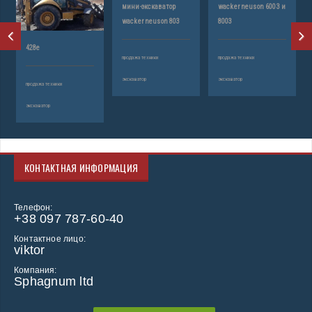
мини-экскаватор
wacker neuson 6003 и
d
wacker neuson 803
8003
пр
428e
продажа техники
продажа техники
эк
экскаватор
экскаватор
продажа техники
экскаватор
КОНТАКТНАЯ ИНФОРМАЦИЯ
Телефон:
+38 097 787-60-40
Контактное лицо:
viktor
Компания:
Sphagnum ltd