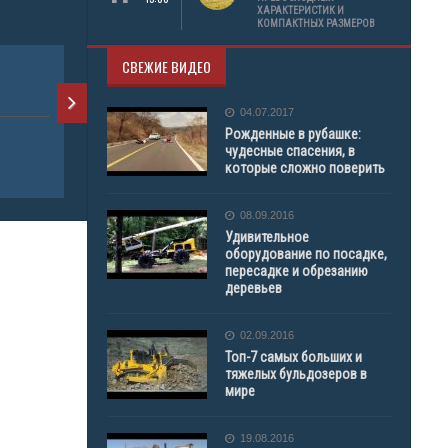
ХАРАКТЕРИСТИК И
КОМПАКТНЫХ РАЗМЕРОВ
СВЕЖИЕ ВИДЕО
ДВИГАТЕЛЬ
MERCEDES-
04.07.2017
Рожденные в рубашке:
ПРОДАЖА ТЕХНИКИ
ПРОДАЖА 
чудесные спасения, в
которые сложно поверить
ГРУЗОВИК
ГРУЗОВИК
08.09.2016
Удивительное
оборудование по посадке,
пересадке и обрезанию
деревьев
02.09.2016
Топ-7 самых больших и
тяжелых бульдозеров в
мире
19.08.2016