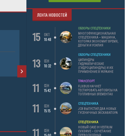
ЛЕНТА НОВОСТЕЙ
ОБЗОРЫ СПЕЦТЕХНИКИ
15
МНОГОФУНКЦИОНАЛЬНАЯ
ОКТ
СПЕЦТЕХНИКА – МАШИНА,
10:48
КОТОРАЯ ЭКОНОМИТ ВРЕМЯ,
ГУСЕНИЧНЫЙ КРАН
ДЕНЬГИ И УСИЛИЯ
ОБЗОРЫ СПЕЦТЕХНИКИ
13
АРЕНДА ТЕХНИКИ
ЦИЛИНДРЫ
СЕН
ГИДРАВЛИЧЕСКИЕ
10:32
(ГИДРОЦИЛИНДРЫ) И ИХ
КРАН ПОДЪЕМНЫЙ
ПРИМЕНЕНИЕ В УКРАИНЕ
ТРАНСПОРТ
11
СЕН
FLIXBUS НАЧНЕТ
15:42
ТЕСТИРОВАТЬ АВТОБУСЫ НА
МЗКТ-6923
ТОПЛИВНЫХ ЭЛЕМЕНТАХ
11
СПЕЦТЕХНИКА
СЕН
АРЕНДА Т
JCB ВЫПУСТИЛ ДВА НОВЫХ
15:15
ГУСЕНИЧНЫХ ЭКСКАВАТОРА
ТРАЛ (ДЛ
СПЕЦТЕХНИКА
11
НОВЫЙ CASE IH VESTRUM
СЕН
CVXDRIVE – СОЧЕТАНИЕ
15:00
ПРЕВОСХОДНЫХ