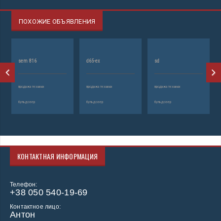
ПОХОЖИЕ ОБЪЯВЛЕНИЯ
sd
т-170
т-170
хники
продажа техники
продажа техники
продажа техники
бульдозер
бульдозер
бульдозер
КОНТАКТНАЯ ИНФОРМАЦИЯ
Телефон:
+38 050 540-19-69
Контактное лицо:
Антон