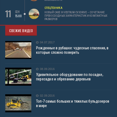
СПЕЦТЕХНИКА
11
СЕН
НОВЫЙ CASE IH VESTRUM CVXDRIVE – СОЧЕТАНИЕ
15:00
ПРЕВОСХОДНЫХ ХАРАКТЕРИСТИК И КОМПАКТНЫХ
РАЗМЕРОВ
СВЕЖИЕ ВИДЕО
04.07.2017
Рожденные в рубашке: чудесные спасения, в
которые сложно поверить
08.09.2016
Удивительное оборудование по посадке,
пересадке и обрезанию деревьев
02.09.2016
Топ-7 самых больших и тяжелых бульдозеров
в мире