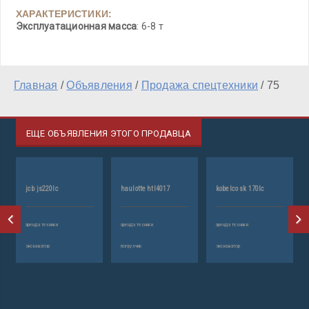
ХАРАКТЕРИСТИКИ:
Эксплуатационная масса
: 6-8 т
Главная
/
Объявления
/
Продажа спецтехники
/
75
ЕЩЕ ОБЪЯВЛЕНИЯ ЭТОГО ПРОДАВЦА
kobelco sk 170lc
гусеничный кран
аренда техники
аренда техники
мзкт-692374
экскаватор
кран подъемный
аренда техники
трал (длинномер)