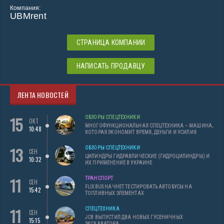
Компания:
UBMrent
СТРАНИЦА КОМПАНИИ
НАПИСАТЬ ПРОДАВЦУ
ЛЕНТА НОВОСТЕЙ
15
ОБЗОРЫ СПЕЦТЕХНИКИ
ОКТ
МНОГОФУНКЦИОНАЛЬНАЯ СПЕЦТЕХНИКА – МАШИНА,
10:48
КОТОРАЯ ЭКОНОМИТ ВРЕМЯ, ДЕНЬГИ И УСИЛИЯ
13
ОБЗОРЫ СПЕЦТЕХНИКИ
СЕН
ЦИЛИНДРЫ ГИДРАВЛИЧЕСКИЕ (ГИДРОЦИЛИНДРЫ) И
10:32
ИХ ПРИМЕНЕНИЕ В УКРАИНЕ
11
ТРАНСПОРТ
СЕН
FLIXBUS НАЧНЕТ ТЕСТИРОВАТЬ АВТОБУСЫ НА
15:42
ТОПЛИВНЫХ ЭЛЕМЕНТАХ
11
СПЕЦТЕХНИКА
СЕН
JCB ВЫПУСТИЛ ДВА НОВЫХ ГУСЕНИЧНЫХ
15:15
ЭКСКАВАТОРА