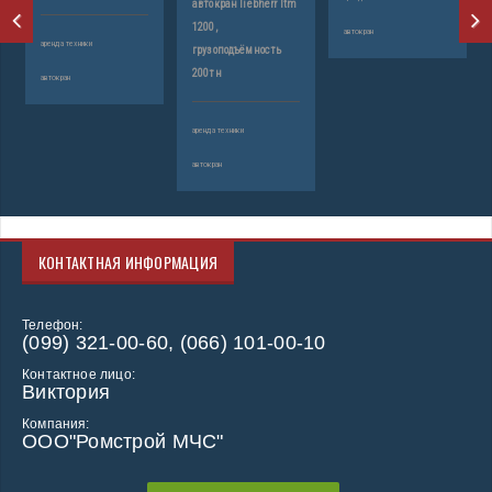
автокран liebherr ltm
ар
1200,
автокран
аренда техники
грузоподъёмность
ав
200тн
автокран
аренда техники
автокран
КОНТАКТНАЯ ИНФОРМАЦИЯ
Телефон:
(099) 321-00-60, (066) 101-00-10
Контактное лицо:
Виктория
Компания:
ООО"Ромстрой МЧС"