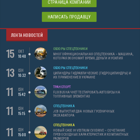
СТРАНИЦА КОМПАНИИ
НАПИСАТЬ ПРОДАВЦУ
ЛЕНТА НОВОСТЕЙ
15
ОБЗОРЫ СПЕЦТЕХНИКИ
ОКТ
МНОГОФУНКЦИОНАЛЬНАЯ СПЕЦТЕХНИКА – МАШИНА,
10:48
КОТОРАЯ ЭКОНОМИТ ВРЕМЯ, ДЕНЬГИ И УСИЛИЯ
13
ОБЗОРЫ СПЕЦТЕХНИКИ
СЕН
ЦИЛИНДРЫ ГИДРАВЛИЧЕСКИЕ (ГИДРОЦИЛИНДРЫ) И
10:32
ИХ ПРИМЕНЕНИЕ В УКРАИНЕ
11
ТРАНСПОРТ
СЕН
FLIXBUS НАЧНЕТ ТЕСТИРОВАТЬ АВТОБУСЫ НА
15:42
ТОПЛИВНЫХ ЭЛЕМЕНТАХ
11
СПЕЦТЕХНИКА
СЕН
JCB ВЫПУСТИЛ ДВА НОВЫХ ГУСЕНИЧНЫХ
15:15
ЭКСКАВАТОРА
СПЕЦТЕХНИКА
11
СЕН
НОВЫЙ CASE IH VESTRUM CVXDRIVE – СОЧЕТАНИЕ
15:00
ПРЕВОСХОДНЫХ ХАРАКТЕРИСТИК И КОМПАКТНЫХ
РАЗМЕРОВ