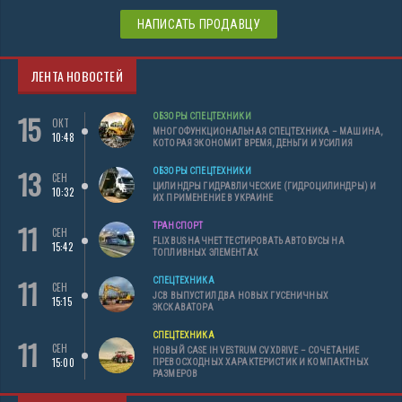
НАПИСАТЬ ПРОДАВЦУ
ЛЕНТА НОВОСТЕЙ
15
ОБЗОРЫ СПЕЦТЕХНИКИ
ОКТ
МНОГОФУНКЦИОНАЛЬНАЯ СПЕЦТЕХНИКА – МАШИНА,
10:48
КОТОРАЯ ЭКОНОМИТ ВРЕМЯ, ДЕНЬГИ И УСИЛИЯ
13
ОБЗОРЫ СПЕЦТЕХНИКИ
СЕН
ЦИЛИНДРЫ ГИДРАВЛИЧЕСКИЕ (ГИДРОЦИЛИНДРЫ) И
10:32
ИХ ПРИМЕНЕНИЕ В УКРАИНЕ
11
ТРАНСПОРТ
СЕН
FLIXBUS НАЧНЕТ ТЕСТИРОВАТЬ АВТОБУСЫ НА
15:42
ТОПЛИВНЫХ ЭЛЕМЕНТАХ
11
СПЕЦТЕХНИКА
СЕН
JCB ВЫПУСТИЛ ДВА НОВЫХ ГУСЕНИЧНЫХ
15:15
ЭКСКАВАТОРА
СПЕЦТЕХНИКА
11
СЕН
НОВЫЙ CASE IH VESTRUM CVXDRIVE – СОЧЕТАНИЕ
15:00
ПРЕВОСХОДНЫХ ХАРАКТЕРИСТИК И КОМПАКТНЫХ
РАЗМЕРОВ