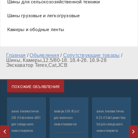
Шины для сельскохозяйственной техники
Шины грузовые и легкогрузовые
Камеры и ободные ленты
Главная
/
Объявления
/
Сопутствующие товары
/
Шины, Камеры,12.5/80-18. 18.4-26. 16.9-28
Экскаватор Terex,Cat,JCB
ПОХОЖИЕ ОБЪЯВЛЕНИЯ
шина пневматична
камера 5.00 r8 js-2
шина пневматична
к
250 r15 deestone d301
для вилочних
8.25 r15 bkt power trax
r1
для складського
навантажувачів
hd для складського
в
навантажувача
навантажувача
н