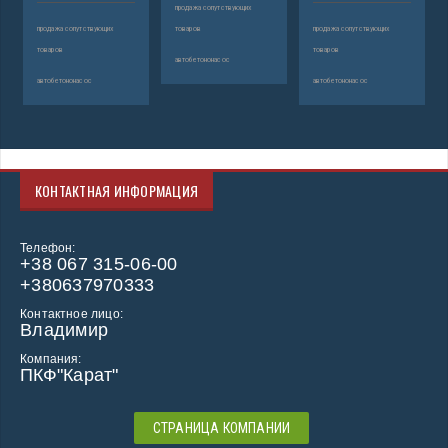
продажа сопутствующих
продажа сопутствующих
товаров
продажа сопутствующих
пр
товаров
товаров
то
автобетононасос
автобетононасос
автобетононасос
ав
КОНТАКТНАЯ ИНФОРМАЦИЯ
Телефон:
+38 067 315-06-00
+380637970333
Контактное лицо:
Владимир
Компания:
ПКФ"Карат"
СТРАНИЦА КОМПАНИИ