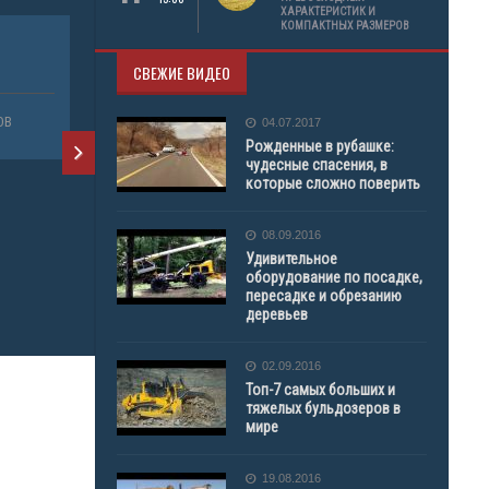
ХАРАКТЕРИСТИК И
КОМПАКТНЫХ РАЗМЕРОВ
ПЕСОК,ЩЕБЕНЬ,ГРАНШЛАК,ОТСЕВ,БУТ,КИРПИЧ
АСФАЛЬТ,
СВЕЖИЕ ВИДЕО
БЕЗ ПОСРЕДНИКОВ
ОВ
ПРОДАЖА 
04.07.2017
ПРОДАЖА СОПУТСТВУЮЩИХ ТОВАРОВ
Рожденные в рубашке:
чудесные спасения, в
которые сложно поверить
08.09.2016
Удивительное
оборудование по посадке,
пересадке и обрезанию
деревьев
02.09.2016
Топ-7 самых больших и
тяжелых бульдозеров в
мире
19.08.2016