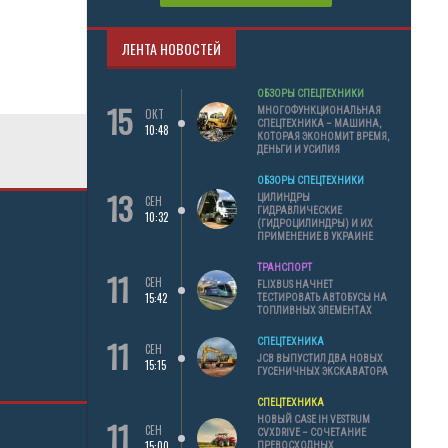
ЛЕНТА НОВОСТЕЙ
ОБЗОРЫ СПЕЦТЕХНИКИ
15
МНОГОФУНКЦИОНАЛЬНАЯ
ОКТ
СПЕЦТЕХНИКА – МАШИНА,
10:48
КОТОРАЯ ЭКОНОМИТ ВРЕМЯ,
ДЕНЬГИ И УСИЛИЯ
ОБЗОРЫ СПЕЦТЕХНИКИ
13
ЦИЛИНДРЫ
СЕН
ГИДРАВЛИЧЕСКИЕ
10:32
(ГИДРОЦИЛИНДРЫ) И ИХ
ПРИМЕНЕНИЕ В УКРАИНЕ
ТРАНСПОРТ
11
СЕН
FLIXBUS НАЧНЕТ
15:42
ТЕСТИРОВАТЬ АВТОБУСЫ НА
ТОПЛИВНЫХ ЭЛЕМЕНТАХ
11
СПЕЦТЕХНИКА
СЕН
JCB ВЫПУСТИЛ ДВА НОВЫХ
15:15
ГУСЕНИЧНЫХ ЭКСКАВАТОРА
СПЕЦТЕХНИКА
11
НОВЫЙ CASE IH VESTRUM
СЕН
CVXDRIVE – СОЧЕТАНИЕ
15:00
ПРЕВОСХОДНЫХ