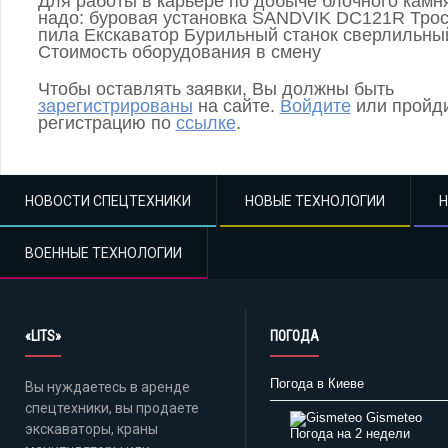
Для работы в карьере по добыче блочного камн
надо: буровая установка SANDVIK DC121R Тро
пила Екскаватор Бурильный станок сверлильны
Стоимость оборудования в смену
Чтобы оставлять заявки, Вы должны быть
зарегистрированы
на сайте.
Войдите
или пройд
регистрацию по
ссылке
.
НОВОСТИ СПЕЦТЕХНИКИ
НОВЫЕ ТЕХНОЛОГИИ
ВОЕННЫЕ ТЕХНОЛОГИИ
«LITS»
ПОГОДА
Погода в Киеве
Вы нуждаетесь в аренде
спецтехники, вы продаете
Gismeteo
экскаваторы, краны
Погода на 2 недели