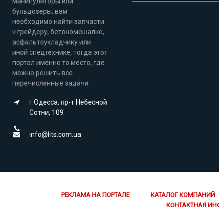
манипуляторы или
бульдозеры, вам
необходимо найти запчасти
к грейдеру, бетономешалке,
асфальтоукладчику или
иной спецтехнике, тогда этот
портал именно то место, где
можно решить все
перечисленные задачи.
г.Одесса, пр-т Небесной
Сотни, 109
info@lits.com.ua
РЕКЛАМА НА ПОРТАЛЕ
КАТАЛОГ КОМПАНИЙ
КОНТАКТНАЯ ИН