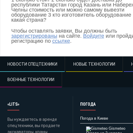
республики Татарстан город Казань или Набер
Челны стоимость или можно самому вывезти
оборудование 3 кто изготовитель оборудование
какая страна?
Чтобы оставлять заявки, Вы должны быть
зарегистрированы
на сайте.
Войдите
или пройд
регистрацию по
ссылке
.
НОВОСТИ СПЕЦТЕХНИКИ
НОВЫЕ ТЕХНОЛОГИИ
ВОЕННЫЕ ТЕХНОЛОГИИ
«LITS»
ПОГОДА
Погода в Киеве
Вы нуждаетесь в аренде
спецтехники, вы продаете
Gismeteo
экскаваторы, краны