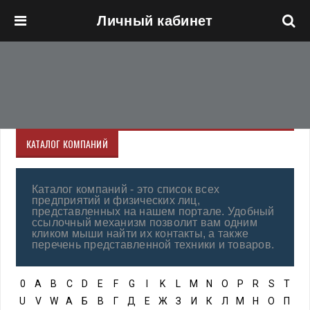
Личный кабинет
Перейти к основному содержанию
КАТАЛОГ КОМПАНИЙ
Каталог компаний - это список всех
предприятий и физических лиц,
представленных на нашем портале. Удобный
ссылочный механизм позволит вам одним
кликом мыши найти их контакты, а также
перечень представленной техники и товаров.
0
A
B
C
D
E
F
G
I
K
L
M
N
O
P
R
S
T
U
V
W
А
Б
В
Г
Д
Е
Ж
З
И
К
Л
М
Н
О
П