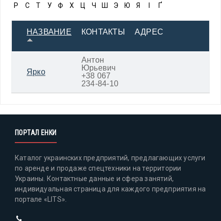
Р
С
Т
У
Ф
Х
Ц
Ч
Ш
Э
Ю
Я
І
Ґ
НАЗВАНИЕ
КОНТАКТЫ
АДРЕС
Антон
Юрьевич
Ярко
+38 067
234-84-10
ПОРТАЛ ЕНКИ
Каталог украинских предприятий, предлагающих услуги
по аренде и продаже спецтехники на территории
Украины. Контактные данные и сфера занятий,
индивидуальная страница для каждого предприятия на
портале «LITS».