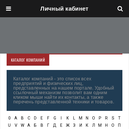
Личный кабинет
Перейти к основному содержанию
КАТАЛОГ КОМПАНИЙ
Каталог компаний - это список всех
предприятий и физических лиц,
представленных на нашем портале. Удобный
ссылочный механизм позволит вам одним
кликом мыши найти их контакты, а также
перечень представленной техники и товаров.
0
A
B
C
D
E
F
G
I
K
L
M
N
O
P
R
S
T
U
V
W
А
Б
В
Г
Д
Е
Ж
З
И
К
Л
М
Н
О
П