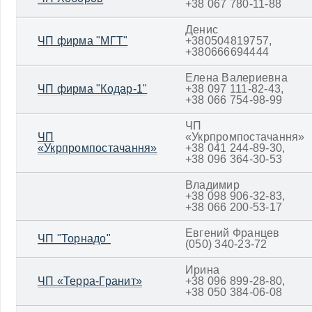
+38 067 780-11-88
Денис
ЧП фирма "МГТ"
+380504819757,
+380666694444
Елена Валериевна
ЧП фирма "Кодар-1"
+38 097 111-82-43,
+38 066 754-98-99
ЧП
ЧП
«Укрпромпостачання»
«Укрпромпостачання»
+38 041 244-89-30,
+38 096 364-30-53
Владимир
+38 098 906-32-83,
+38 066 200-53-17
Евгений Францев
ЧП "Торнадо"
(050) 340-23-72
Ирина
ЧП «Терра-Гранит»
+38 096 899-28-80,
+38 050 384-06-08