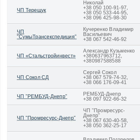
Николай
+38 050 100-91-97,
ЧП Терещук
+38 050 533-44-95,
+38 096 425-98-30
Кучеренко Владимир
ЧП
Васильевич
"СумыТрансекспедиция"
+38 067 542-46-92
Александр Кузьменко
ЧП «Стальстройинвест»
+380637963712,
+380987588588
Сергей Сокол
ЧП Сокол СД
+38 067 579-74-32,
+38 066 176-09-41
РЕМБУД-Днепр
ЧП "РЕМБУД-Днепр"
+38 097 922-66-32
ЧП "Промресурс-
Днепр"
ЧП "Промресурс-Днепр"
+38 067 630-40-58,
+38 050 362-25-17
Владимир Погорелов