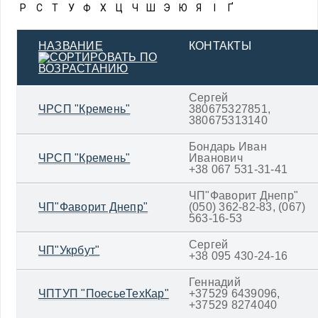
Р
С
Т
У
Ф
Х
Ц
Ч
Ш
Э
Ю
Я
І
Ґ
НАЗВАНИЕ
КОНТАКТЫ
Сергей
ЧРСП "Кремень"
380675327851,
380675313140
Бондарь Иван
ЧРСП "Кремень"
Иванович
+38 067 531-31-41
ЧП"Фаворит Днепр"
ЧП"Фаворит Днепр"
(050) 362-82-83, (067)
563-16-53
Сергей
ЧП"Укрбут"
+38 095 430-24-16
Геннадий
ЧПТУП "ПоесьеТехКар"
+37529 6439096,
+37529 8274040