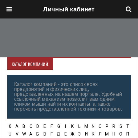
Личный кабинет
Перейти к основному содержанию
КАТАЛОГ КОМПАНИЙ
Каталог компаний - это список всех
предприятий и физических лиц,
представленных на нашем портале. Удобный
ссылочный механизм позволит вам одним
кликом мыши найти их контакты, а также
перечень представленной техники и товаров.
0
A
B
C
D
E
F
G
I
K
L
M
N
O
P
R
S
T
U
V
W
А
Б
В
Г
Д
Е
Ж
З
И
К
Л
М
Н
О
П