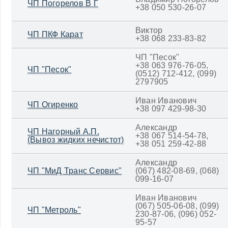
ЧП Погорелов В Г
+38 050 530-26-07
Виктор
ЧП ПКФ Карат
+38 068 233-83-82
ЧП "Песок"
+38 063 976-76-05,
ЧП "Песок"
(0512) 712-412, (099)
2797905
Иван Иванович
ЧП Огиренко
+38 097 429-98-30
Александр
ЧП Нагорный А.П.
+38 067 514-54-78,
(Вывоз жидких нечистот)
+38 051 259-42-88
Александр
ЧП "МиД Транс Сервис"
(067) 482-08-69, (068)
099-16-07
Иван Иванович
(067) 505-06-08, (099)
ЧП "Метроль"
230-87-06, (096) 052-
95-57