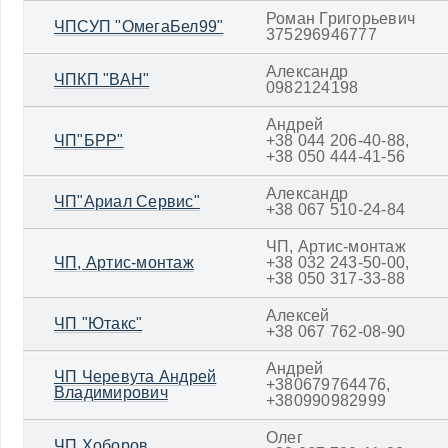
Роман Григорьевич
ЧПСУП "ОмегаБел99"
375296946777
Александр
ЧПКП "ВАН"
0982124198
Андрей
ЧП"БРР"
+38 044 206-40-88,
+38 050 444-41-56
Александр
ЧП"Ариал Сервис"
+38 067 510-24-84
ЧП, Артис-монтаж
ЧП, Артис-монтаж
+38 032 243-50-00,
+38 050 317-33-88
Алексей
ЧП "Ютакс"
+38 067 762-08-90
Андрей
ЧП Черевута Андрей
+380679764476,
Владимирович
+380990982999
Олег
ЧП Хоборов