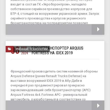
входит в состав ГК «Укроборонпром», наладило
собственное серийное производство корпусов для
БТР-4, стоящий на вооружении украинской армии. Запуск
серийного производства корпусов украинского
бронетранспортера на госпредприятии позволил
решить проблему «узкого» места,
06
МАР
БРОНЕТРАНСПОРТЕР ARQUUS
ВОЕННЫЕ ТЕХНОЛОГИИ
2024
FORTRESS НА IDEX 2019
Французский производитель систем наземной обороны
Arquus Defense (ранее Renault Trucks Defense) на
выставке вооружений IDEX 2019 в Абу-Даби в
очередной раз продемонстрировал прекрасно
зарекомендовавший себя бронетранспортер (APC)
Arquus Fortress 4х4. Fortress APC - универсальный
автомобиль, разработанный в соответствии со
стандартами