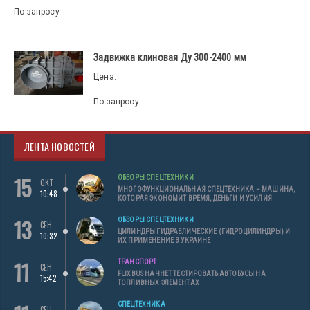
По запросу
Задвижка клиновая Ду 300-2400 мм
Цена:
По запросу
ЛЕНТА НОВОСТЕЙ
15
ОБЗОРЫ СПЕЦТЕХНИКИ
ОКТ
МНОГОФУНКЦИОНАЛЬНАЯ СПЕЦТЕХНИКА – МАШИНА,
10:48
КОТОРАЯ ЭКОНОМИТ ВРЕМЯ, ДЕНЬГИ И УСИЛИЯ
13
ОБЗОРЫ СПЕЦТЕХНИКИ
СЕН
ЦИЛИНДРЫ ГИДРАВЛИЧЕСКИЕ (ГИДРОЦИЛИНДРЫ) И
10:32
ИХ ПРИМЕНЕНИЕ В УКРАИНЕ
11
ТРАНСПОРТ
СЕН
FLIXBUS НАЧНЕТ ТЕСТИРОВАТЬ АВТОБУСЫ НА
15:42
ТОПЛИВНЫХ ЭЛЕМЕНТАХ
СПЕЦТЕХНИКА
СЕН