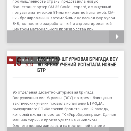
промышленность страны представила новую
бронетранспортер CM-32 Could Leopard, оснащенный
полуавтоматической 81-мм минометной системой. CM-
32 - бронированный автомобиль с колесной формулой
8×8, полностью разработанный и спроектированный
Центром материального производства при
Министерстве национальной обороны
19
ИЮЛ
ДЕСАНТНО-ШТУРМОВАЯ БРИГАДА ВСУ
ВОЕННЫЕ ТЕХНОЛОГИИ
2024
ВО ВРЕМЯ УЧЕНИЙ ИСПЫТАЛА НОВЫЕ
БТР
95 отдельная десантно-штурмовая бригада
Вооруженных сил Украины (ВСУ) во время бригадных
тактических учений провела испытания БТР-3ДА,
выпущенного ГП «Киевский бронетанковый завод»,
который входит в состав ГК «Укроборонпром». Данная
машина серийно производится на «Киевском
бронетанковом заводе», и на постоянной основе