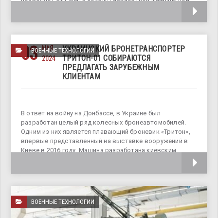
названием Scarabée занимается компания
03
МАЯ
УКРАИНСКИЙ БРОНЕТРАНСПОРТЕР
ВОЕННЫЕ ТЕХНОЛОГИИ
2024
ТРИТОН-01 СОБИРАЮТСЯ
ПРЕДЛАГАТЬ ЗАРУБЕЖНЫМ
КЛИЕНТАМ
В ответ на войну на Донбассе, в Украине был
разработан целый ряд колесных бронеавтомобилей.
Одним из них является плавающий броневик «Тритон»,
впервые представленный на выставке вооружений в
Киеве в 2016 году. Машина разработана киевским
судостроительным ПАО «Завод «Ленинская Кузница»». В
ВОЕННЫЕ ТЕХНОЛОГИИ