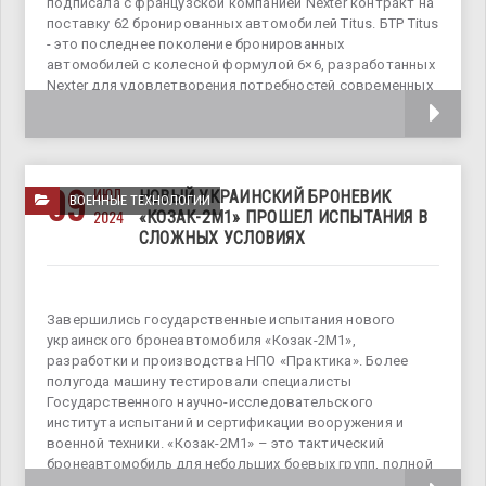
подписала с французской компанией Nexter контракт на
поставку 62 бронированных автомобилей Titus. БТР Titus
- это последнее поколение бронированных
автомобилей с колесной формулой 6×6, разработанных
Nexter для удовлетворения потребностей современных
армий в поддержке и транспортных
09
ИЮЛ
НОВЫЙ УКРАИНСКИЙ БРОНЕВИК
ВОЕННЫЕ ТЕХНОЛОГИИ
2024
«КОЗАК-2М1» ПРОШЕЛ ИСПЫТАНИЯ В
СЛОЖНЫХ УСЛОВИЯХ
Завершились государственные испытания нового
украинского бронеавтомобиля «Козак-2М1»,
разработки и производства НПО «Практика». Более
полугода машину тестировали специалисты
Государственного научно-исследовательского
института испытаний и сертификации вооружения и
военной техники. «Козак-2М1» – это тактический
бронеавтомобиль для небольших боевых групп, полной
массой в 12