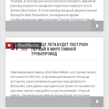
Triumph, в третий раз попытается установить мировой
рекорд скорости среди мотоциклов и вернуть его в
Великобританию. В этом месяце мощный двухколесный
болид Rocket Streamliner, оснащенный двумя
турбированными двигателями Triumph Rocket III общей
мощностью в 1000 л.с.
01
АВГ
К КОНЦУ ЛЕТА БУДЕТ ПОСТРОЕН
СТРОИТЕЛЬСТВО
2016
ПЕРВЫЙ В МИРЕ ПИВНОЙ
ТРУБОПРОВОД
Пивоваренный завод «De Halve Maan», которому скоро
исполнится 500 лет, и производственные площади
которого расположены в центре города Брюгге
(Бельгия), уже давно находился на грани остановки по
причине своего неудобного расположения. Старый
район, где несколько веков назад была построена
пивоварня,