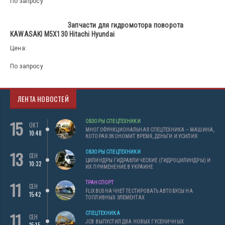
По запросу
Запчасти для гидромотора поворота
KAWASAKI M5X130 Hitachi Hyundai
Цена:
По запросу
ЛЕНТА НОВОСТЕЙ
15
ОБЗОРЫ СПЕЦТЕХНИКИ
ОКТ
МНОГОФУНКЦИОНАЛЬНАЯ СПЕЦТЕХНИКА – МАШИНА,
10:48
КОТОРАЯ ЭКОНОМИТ ВРЕМЯ, ДЕНЬГИ И УСИЛИЯ
13
ОБЗОРЫ СПЕЦТЕХНИКИ
СЕН
ЦИЛИНДРЫ ГИДРАВЛИЧЕСКИЕ (ГИДРОЦИЛИНДРЫ) И
10:32
ИХ ПРИМЕНЕНИЕ В УКРАИНЕ
11
ТРАНСПОРТ
СЕН
FLIXBUS НАЧНЕТ ТЕСТИРОВАТЬ АВТОБУСЫ НА
15:42
ТОПЛИВНЫХ ЭЛЕМЕНТАХ
11
СПЕЦТЕХНИКА
СЕН
JCB ВЫПУСТИЛ ДВА НОВЫХ ГУСЕНИЧНЫХ
15:15