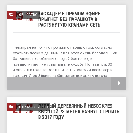
29
ИЮЛ
КАСКАДЕР В ПРЯМОМ ЭФИРЕ
ОБЩЕСТВО
2016
ПРЫГНЕТ БЕЗ ПАРАШЮТА В
РАСТЯНУТУЮ КРАНАМИ СЕТЬ
Невзирая на то, что прыжки с парашютом, согласно
статистическим данным, являются очень безопасными,
большинство обычных людей боятся их, и
предпочитают не испытывать судьбу. Но, завтра, 30
июня 2016 года, известный голливудский каскадер и
трюкач, Люк Эйкинс, собирается покорить новую
ступеньку
21
ИЮЛ
ПЕРВЫЙ ДЕРЕВЯННЫЙ НЕБОСКРЕБ
СТРОИТЕЛЬСТВО
2016
ВЫСОТОЙ 73 МЕТРА НАЧНУТ СТРОИТЬ
В 2017 ГОДУ