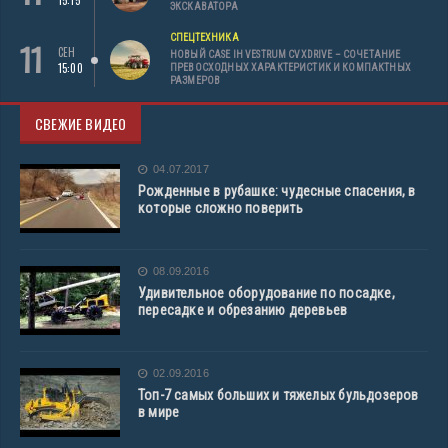
ЭКСКАВАТОРА
СПЕЦТЕХНИКА
11
СЕН
НОВЫЙ CASE IH VESTRUM CVXDRIVE – СОЧЕТАНИЕ
15:00
ПРЕВОСХОДНЫХ ХАРАКТЕРИСТИК И КОМПАКТНЫХ
РАЗМЕРОВ
СВЕЖИЕ ВИДЕО
04.07.2017
Рожденные в рубашке: чудесные спасения, в
которые сложно поверить
08.09.2016
Удивительное оборудование по посадке,
пересадке и обрезанию деревьев
02.09.2016
Топ-7 самых больших и тяжелых бульдозеров
в мире