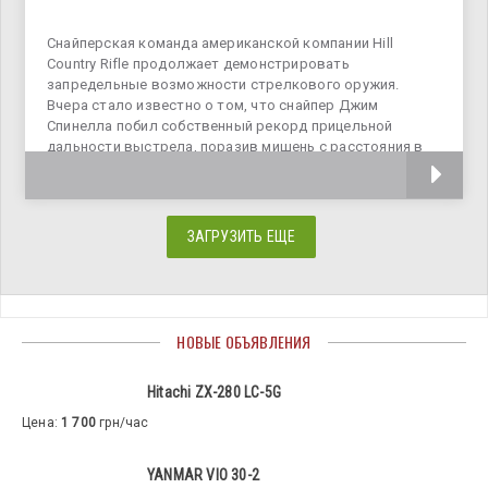
Снайперская команда американской компании Hill
Country Rifle продолжает демонстрировать
запредельные возможности стрелкового оружия.
Вчера стало известно о том, что снайпер Джим
Спинелла побил собственный рекорд прицельной
дальности выстрела, поразив мишень с расстояния в
3850 м. В сентябре прошлого года Спинелла
ЗАГРУЗИТЬ ЕЩЕ
НОВЫЕ ОБЪЯВЛЕНИЯ
Hitachi ZX-280 LC-5G
Цена:
1 700
грн/час
YANMAR VIO 30-2