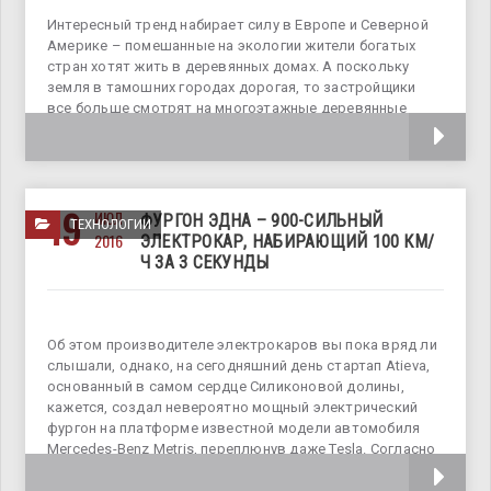
Интересный тренд набирает силу в Европе и Северной
Америке – помешанные на экологии жители богатых
стран хотят жить в деревянных домах. А поскольку
земля в тамошних городах дорогая, то застройщики
все больше смотрят на многоэтажные деревянные
дома и первый такой
19
ИЮЛ
ФУРГОН ЭДНА – 900-СИЛЬНЫЙ
ТЕХНОЛОГИИ
2016
ЭЛЕКТРОКАР, НАБИРАЮЩИЙ 100 КМ/
Ч ЗА 3 СЕКУНДЫ
Об этом производителе электрокаров вы пока вряд ли
слышали, однако, на сегодняшний день стартап Atieva,
основанный в самом сердце Силиконовой долины,
кажется, создал невероятно мощный электрический
фургон на платформе известной модели автомобиля
Mercedes-Benz Metris, переплюнув даже Tesla. Согласно
заявлениям самих