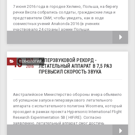
7 июня 2016 года в городке Хелмно, Польша, на берегу
речки Висла собрались солдаты, гражданские лица и
представители СМИ, чтобы увидеть, как в ходе
совместных учений Anakonda 2016 (в учениях
участвовало 24 страны) армии Польши,
Великобритании, Германии и США поставят
19
МАЯ
ГИПЕРЗВУКОВОЙ РЕКОРД -
ТЕХНОЛОГИИ
2016
ЛЕТАТЕЛЬНЫЙ АППАРАТ В 7,5 РАЗ
ПРЕВЫСИЛ СКОРОСТЬ ЗВУКА
Австралийское Министерство обороны вчера объявило
об успешном запуске гиперзвукового летательного
аппарата с испытательного полигона Woomera, который
проходил в рамках проекта Hypersonic International Flight
Research Experimentation 5В ( HIFiRE). Согласно
заявлению, летательный аппарат смог достичь
скорости 9188 км/ч, то есть скорости,