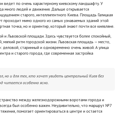
он ведет по очень характерному киевскому ландшафту. У
гда много людей и движения. Дальше открывается
 ощущением старого, интеллигентного Киева. Площадь Галицкая
рут проходит мимо одного из самых узнаваемых зданий этой
ртная точка, но и ориентир, который знают почти все киевляне.
ой и Львовской площади. Здесь чувствуется более спокойный,
й, мягкий ритм городской жизни. Львовская площадь — место,
: деловой, старинный и одновременно очень живой. А улица
нтра и старого города, где современная застройка
ал, но и для тех, кто хочет увидеть центральный Киев без
од читается особенно ясно.
ространство между железнодорожными воротами города и
 всегда был особенно важен. Неудивительно, что маршрут №7
тяжения, помогает ориентироваться в центре и остается