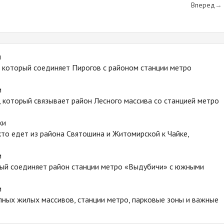
Вперед
и
 который соединяет Пирогов с районом станции метро
и
 который связывает район Лесного массива со станцией метро
ки
то едет из района Святошина и Житомирской к Чайке,
и
рый соединяет район станции метро «Выдубичи» с южными
и
пных жилых массивов, станции метро, парковые зоны и важные