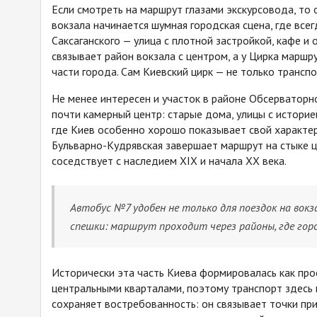
Если смотреть на маршрут глазами экскурсовода, то 
вокзала начинается шумная городская сцена, где все
Саксаганского — улица с плотной застройкой, кафе и
связывает район вокзала с центром, а у Цирка марш
части города. Сам Киевский цирк — не только транспо
Не менее интересен и участок в районе Обсерваторн
почти камерный центр: старые дома, улицы с историе
где Киев особенно хорошо показывает свой характер
Бульварно-Кудрявская завершает маршрут на стыке це
соседствует с наследием XIX и начала XX века.
Автобус №7 удобен не только для поездок на вокз
спешки: маршрут проходит через районы, где гор
Исторически эта часть Киева формировалась как п
центральными кварталами, поэтому транспорт здесь
сохраняет востребованность: он связывает точки при