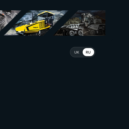
UK
RU