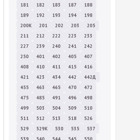
181
182
183
187
188
189
192
193
194
198
200К
201
202
203
205
211
212
222
223
233
227
239
240
241
242
250
401
402
405
407
408
410
411
415
416
421
423
434
442
442Д
455
463
465
470
472
475
485
491
496
498
499
503
504
509
510
511
512
513
518
526
529
529К
530
535
537
539
540
544
545
550