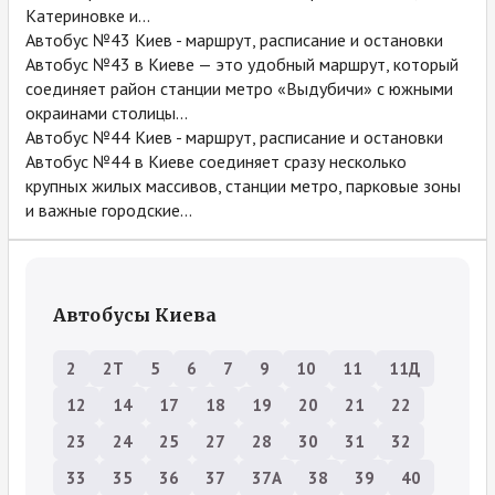
Катериновке и...
Автобус №43 Киев - маршрут, расписание и остановки
Автобус №43 в Киеве — это удобный маршрут, который
соединяет район станции метро «Выдубичи» с южными
окраинами столицы...
Автобус №44 Киев - маршрут, расписание и остановки
Автобус №44 в Киеве соединяет сразу несколько
крупных жилых массивов, станции метро, парковые зоны
и важные городские...
Автобусы Киева
2
2Т
5
6
7
9
10
11
11Д
12
14
17
18
19
20
21
22
23
24
25
27
28
30
31
32
33
35
36
37
37А
38
39
40