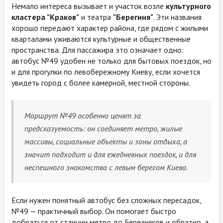
Немало интереса вызывает и участок возле
культурного
кластера "Краков"
и театра
"Берегиня"
. Эти названия
хорошо передают характер района, где рядом с жилыми
кварталами уживаются культурные и общественные
пространства. Для пассажира это означает одно:
автобус №49 удобен не только для бытовых поездок, но
и для прогулки по левобережному Киеву, если хочется
увидеть город с более камерной, местной стороны.
Маршрут №49 особенно ценят за
предсказуемость: он соединяет метро, жилые
массивы, социальные объекты и зоны отдыха, а
значит подходит и для ежедневных поездок, и для
неспешного знакомства с левым берегом Киева.
Если нужен понятный автобус без сложных пересадок,
№49 — практичный выбор. Он помогает быстро
добраться от станции метро до Березняков и обратно, а