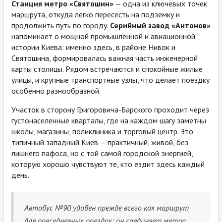
Станция метро «Святошин»
— одна из ключевых точек
маршрута, откуда легко пересесть на подземку и
продолжить путь по городу.
Серийный завод «Антонов»
напоминает о мощной промышленной и авиационной
истории Киева: именно здесь, в районе Нивок и
Святошина, формировалась важная часть инженерной
карты столицы. Рядом встречаются и спокойные жилые
улицы, и крупные транспортные узлы, что делает поездку
особенно разнообразной.
Участок в сторону Григоровича-Барского проходит через
густонаселенные кварталы, где на каждом шагу заметны
школы, магазины, поликлиника и торговый центр. Это
типичный западный Киев — практичный, живой, без
лишнего пафоса, но с той самой городской энергией,
которую хорошо чувствуют те, кто ездит здесь каждый
день.
Автобус №90 удобен прежде всего как маршрут
для повседневных поездок: он соединяет метро,