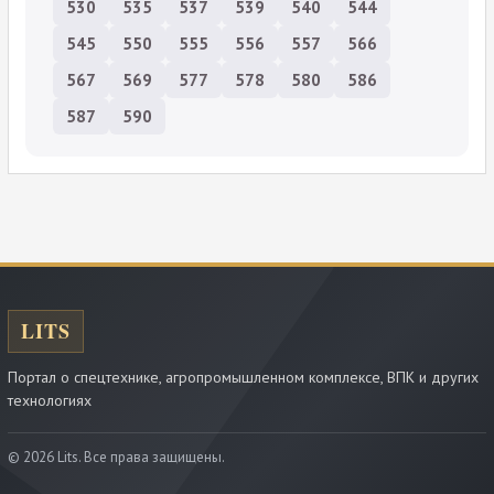
530
535
537
539
540
544
545
550
555
556
557
566
567
569
577
578
580
586
587
590
Портал о спецтехнике, агропромышленном комплексе, ВПК и других
технологиях
© 2026 Lits. Все права защищены.