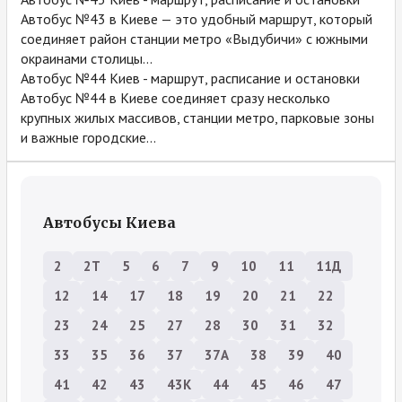
Автобус №43 в Киеве — это удобный маршрут, который
соединяет район станции метро «Выдубичи» с южными
окраинами столицы...
Автобус №44 Киев - маршрут, расписание и остановки
Автобус №44 в Киеве соединяет сразу несколько
крупных жилых массивов, станции метро, парковые зоны
и важные городские...
Автобусы Киева
2
2Т
5
6
7
9
10
11
11Д
12
14
17
18
19
20
21
22
23
24
25
27
28
30
31
32
33
35
36
37
37А
38
39
40
41
42
43
43К
44
45
46
47