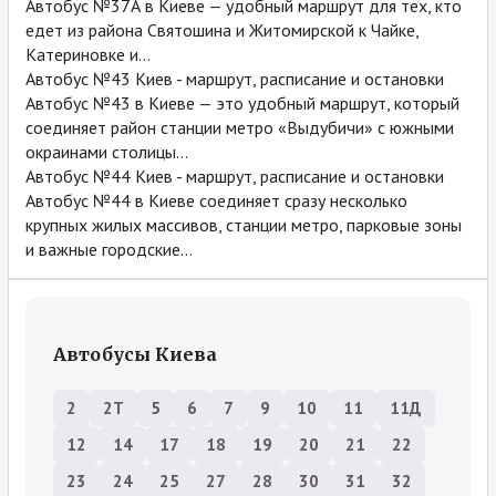
Автобус №37А в Киеве — удобный маршрут для тех, кто
едет из района Святошина и Житомирской к Чайке,
Катериновке и...
Автобус №43 Киев - маршрут, расписание и остановки
Автобус №43 в Киеве — это удобный маршрут, который
соединяет район станции метро «Выдубичи» с южными
окраинами столицы...
Автобус №44 Киев - маршрут, расписание и остановки
Автобус №44 в Киеве соединяет сразу несколько
крупных жилых массивов, станции метро, парковые зоны
и важные городские...
Автобусы Киева
2
2Т
5
6
7
9
10
11
11Д
12
14
17
18
19
20
21
22
23
24
25
27
28
30
31
32