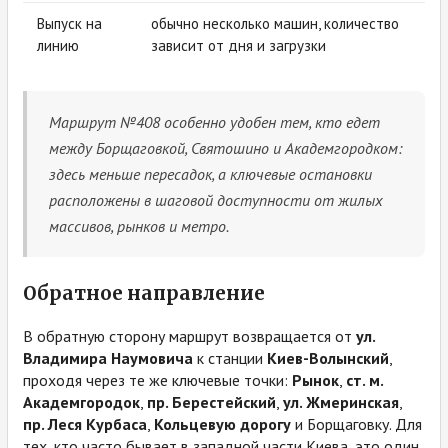
Выпуск на
обычно несколько машин, количество
линию
зависит от дня и загрузки
Маршрут №408 особенно удобен тем, кто едет
между Борщаговкой, Святошино и Академгородком:
здесь меньше пересадок, а ключевые остановки
расположены в шаговой доступности от жилых
массивов, рынков и метро.
Обратное направление
В обратную сторону маршрут возвращается от
ул.
Владимира Наумовича
к станции
Киев-Волынский
,
проходя через те же ключевые точки:
Рынок
,
ст. м.
Академгородок
,
пр. Берестейский
,
ул. Жмеринская
,
пр. Леся Курбаса
,
Кольцевую дорогу
и Борщаговку. Для
тех, кто часто бывает в западной части Киева, это один