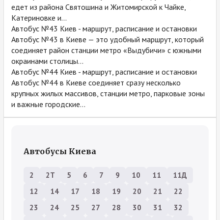
едет из района Святошина и Житомирской к Чайке,
Катериновке и...
Автобус №43 Киев - маршрут, расписание и остановки
Автобус №43 в Киеве — это удобный маршрут, который
соединяет район станции метро «Выдубичи» с южными
окраинами столицы...
Автобус №44 Киев - маршрут, расписание и остановки
Автобус №44 в Киеве соединяет сразу несколько
крупных жилых массивов, станции метро, парковые зоны
и важные городские...
Автобусы Киева
2
2Т
5
6
7
9
10
11
11Д
12
14
17
18
19
20
21
22
23
24
25
27
28
30
31
32