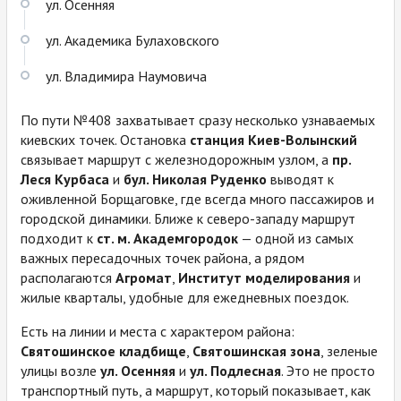
ул. Осенняя
ул. Академика Булаховского
ул. Владимира Наумовича
По пути №408 захватывает сразу несколько узнаваемых
киевских точек. Остановка
станция Киев-Волынский
связывает маршрут с железнодорожным узлом, а
пр.
Леся Курбаса
и
бул. Николая Руденко
выводят к
оживленной Борщаговке, где всегда много пассажиров и
городской динамики. Ближе к северо-западу маршрут
подходит к
ст. м. Академгородок
— одной из самых
важных пересадочных точек района, а рядом
располагаются
Агромат
,
Институт моделирования
и
жилые кварталы, удобные для ежедневных поездок.
Есть на линии и места с характером района:
Святошинское кладбище
,
Святошинская зона
, зеленые
улицы возле
ул. Осенняя
и
ул. Подлесная
. Это не просто
транспортный путь, а маршрут, который показывает, как