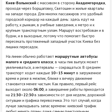
Киев-Волынский
с массивом в сторону
Академгородка
,
проходя через Борщаговку, Святошин и жилые кварталы
на западе города. Для многих пассажиров это удобный
городской коридор на каждый день: здесь едут на
работу, к рынкам, в учебные заведения, к метро и к
крупным транспортным узлам. Маршрут востребован и в
будни, и в выходные, потому что помогает быстро
пересекать протяженный западный участок Киева без
лишних пересадок.
На линии обычно работают
маршрутные автобусы
малого и среднего класса
; в часы пик выпуск может
увеличиваться, а интервалы — сокращаться. В среднем
транспорт ходит каждые
10–15 минут
в загруженное
время и реже в межпик, ближе к вечеру движение
становится менее частым. Как правило, первый рейс
выходит около
06:00
, а завершение работы приходится
на
21:30–22:30
в зависимости от дня недели, дорожной
ситуации и графика перевозчика. Это тот случай, когда
лучше закладывать запас времени: киевский трафик
любит менять планы даже самым пунктуальным