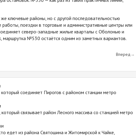
ра остановок. №530 — как раз из таких практичных линий,
 же ключевые районы, но с другой последовательностью
 работы, поездки в торговые и административные центры или
 соединяет северо-западные жилые кварталы с Оболонью и
к, маршрутка №530 остаётся одним из заметных вариантов.
Вперед
и
 который соединяет Пирогов с районом станции метро
и
 который связывает район Лесного массива со станцией метро
ки
то едет из района Святошина и Житомирской к Чайке,