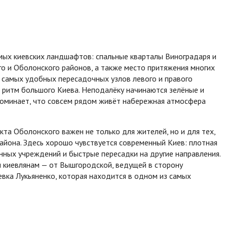
мых киевских ландшафтов: спальные кварталы Виноградаря и
о и Оболонского районов, а также место притяжения многих
з самых удобных пересадочных узлов левого и правого
н ритм большого Киева. Неподалёку начинаются зелёные и
поминает, что совсем рядом живёт набережная атмосфера
та Оболонского важен не только для жителей, но и для тех,
айона. Здесь хорошо чувствуется современный Киев: плотная
онных учреждений и быстрые пересадки на другие направления.
ы киевлянам — от Вышгородской, ведущей в сторону
евка Лукьяненко, которая находится в одном из самых