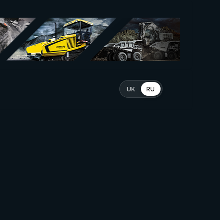
UK
RU