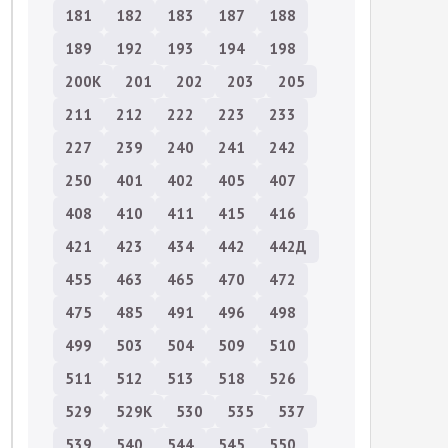
181
182
183
187
188
189
192
193
194
198
200К
201
202
203
205
211
212
222
223
233
227
239
240
241
242
250
401
402
405
407
408
410
411
415
416
421
423
434
442
442Д
455
463
465
470
472
475
485
491
496
498
499
503
504
509
510
511
512
513
518
526
529
529К
530
535
537
539
540
544
545
550