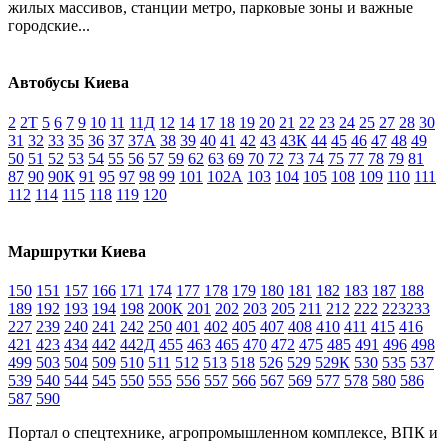
жилых массивов, станции метро, парковые зоны и важные
городские...
Автобусы Киева
2
2Т
5
6
7
9
10
11
11Д
12
14
17
18
19
20
21
22
23
24
25
27
28
30
31
32
33
35
36
37
37А
38
39
40
41
42
43
43К
44
45
46
47
48
49
50
51
52
53
54
55
56
57
59
62
63
69
70
72
73
74
75
77
78
79
81
87
90
90К
91
95
97
98
99
101
102А
103
104
105
108
109
110
111
112
114
115
118
119
120
Маршрутки Киева
150
151
157
166
171
174
177
178
179
180
181
182
183
187
188
189
192
193
194
198
200К
201
202
203
205
211
212
222
223
233
227
239
240
241
242
250
401
402
405
407
408
410
411
415
416
421
423
434
442
442Д
455
463
465
470
472
475
485
491
496
498
499
503
504
509
510
511
512
513
518
526
529
529К
530
535
537
539
540
544
545
550
555
556
557
566
567
569
577
578
580
586
587
590
Портал о спецтехнике, агропромышленном комплексе, ВПК и