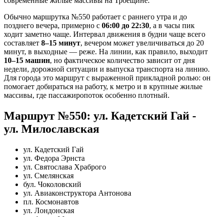
современные жилые массивы на Троещине.
Обычно маршрутка №550 работает с раннего утра и до
позднего вечера, примерно с
06:00 до 22:30
, а в часы пик
ходит заметно чаще. Интервал движения в будни чаще всего
составляет
8–15 минут
, вечером может увеличиваться до 20
минут, в выходные — реже. На линии, как правило, выходит
10–15 машин
, но фактическое количество зависит от дня
недели, дорожной ситуации и выпуска транспорта на линию.
Для города это маршрут с выраженной прикладной ролью: он
помогает добираться на работу, к метро и в крупные жилые
массивы, где пассажиропоток особенно плотный.
Маршрут №550: ул. Кадетский Гай -
ул. Милославская
ул. Кадетский Гай
ул. Федора Эрнста
ул. Святослава Храброго
ул. Смелянская
бул. Чоколовский
ул. Авиаконструктора Антонова
пл. Космонавтов
ул. Лондонская