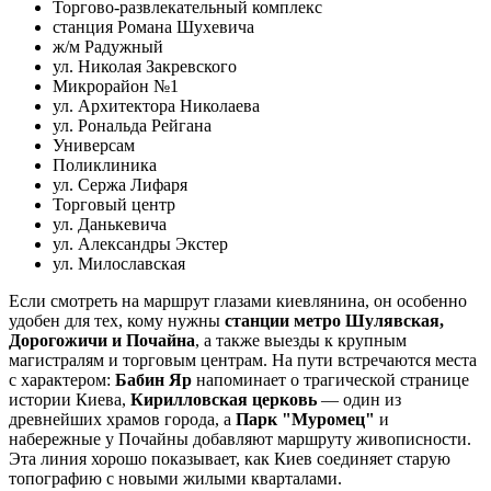
Торгово-развлекательный комплекс
станция Романа Шухевича
ж/м Радужный
ул. Николая Закревского
Микрорайон №1
ул. Архитектора Николаева
ул. Рональда Рейгана
Универсам
Поликлиника
ул. Сержа Лифаря
Торговый центр
ул. Данькевича
ул. Александры Экстер
ул. Милославская
Если смотреть на маршрут глазами киевлянина, он особенно
удобен для тех, кому нужны
станции метро Шулявская,
Дорогожичи и Почайна
, а также выезды к крупным
магистралям и торговым центрам. На пути встречаются места
с характером:
Бабин Яр
напоминает о трагической странице
истории Киева,
Кирилловская церковь
— один из
древнейших храмов города, а
Парк "Муромец"
и
набережные у Почайны добавляют маршруту живописности.
Эта линия хорошо показывает, как Киев соединяет старую
топографию с новыми жилыми кварталами.