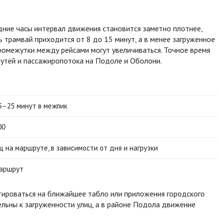
удние часы интервал движения становится заметно плотнее,
ь трамвай приходится от 8 до 15 минут, а в менее загруженное
ромежутки между рейсами могут увеличиваться. Точное время
путей и пассажиропотока на Подоле и Оболони.
15–25 минут в межпик
00
 на маршруте, в зависимости от дня и нагрузки
маршрут
тироваться на ближайшее табло или приложения городского
льны к загруженности улиц, а в районе Подола движение