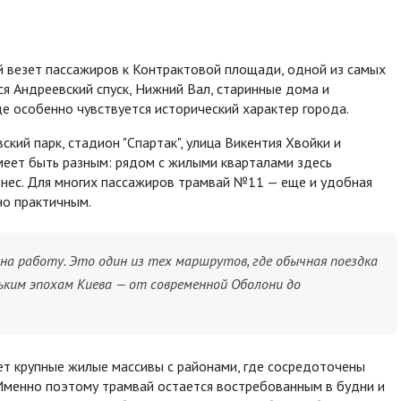
й везет пассажиров к Контрактовой площади, одной из самых
ся Андреевский спуск, Нижний Вал, старинные дома и
где особенно чувствуется исторический характер города.
ский парк, стадион "Спартак", улица Викентия Хвойки и
еет быть разным: рядом с жилыми кварталами здесь
знес. Для многих пассажиров трамвай №11 — еще и удобная
но практичным.
на работу. Это один из тех маршрутов, где обычная поездка
ьким эпохам Киева — от современной Оболони до
яет крупные жилые массивы с районами, где сосредоточены
 Именно поэтому трамвай остается востребованным в будни и