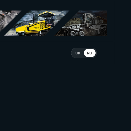
UK
RU