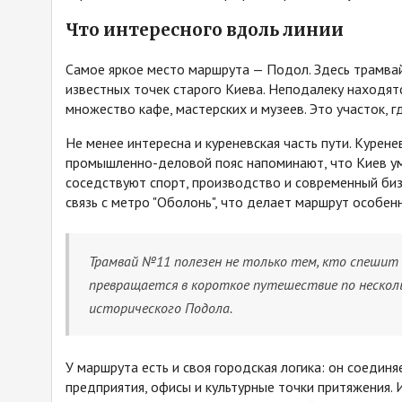
Что интересного вдоль линии
Самое яркое место маршрута — Подол. Здесь трамва
известных точек старого Киева. Неподалеку находят
множество кафе, мастерских и музеев. Это участок, 
Не менее интересна и куреневская часть пути. Куренев
промышленно-деловой пояс напоминают, что Киев ум
соседствуют спорт, производство и современный би
связь с метро "Оболонь", что делает маршрут особен
Трамвай №11 полезен не только тем, кто спешит 
превращается в короткое путешествие по нескол
исторического Подола.
У маршрута есть и своя городская логика: он соедин
предприятия, офисы и культурные точки притяжения.