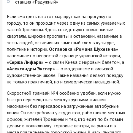
станция «Радужный»
Если смотреть на этот маршрут как на прогулку по
городу, то он проходит через одну из самых узнаваемых
частей Троещины. Здесь соседствуют новые жилые
кварталы, широкие проспекты и остановки, названные в
честь людей, оставивших заметный след в культуре,
политике и истории.
Остановка «Романа Шухевича»
напоминает о непростой странице украинской истории,
«Сержа Лифаря»
— о связи Киева с мировым балетом, а
«Александры Экстер»
— о модернизме и киевской
художественной школе. Такие названия делают поездку
не только практичной, но и символически насыщенной.
Скоростной трамвай №4 особенно удобен, если нужно
быстро перемещаться между крупными жилыми
массивами без пересадок на загруженные автобусные
линии. Он востребован у студентов, работников местных
офисов, жителей Троещины и тех, кто едет по бытовым
делам: в поликлинику, торговые центры, на рынки и в
места повседневной городской жизни. В часы пикового