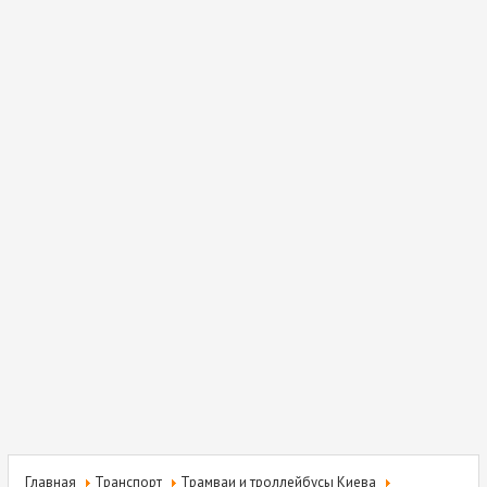
Главная
Транспорт
Трамваи и троллейбусы Киева