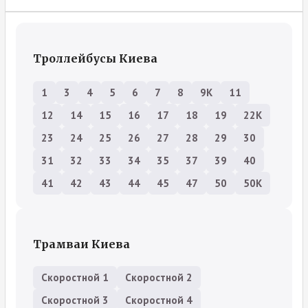
Троллейбусы Киева
1
3
4
5
6
7
8
9К
11
12
14
15
16
17
18
19
22К
23
24
25
26
27
28
29
30
31
32
33
34
35
37
39
40
41
42
43
44
45
47
50
50К
Трамваи Киева
Скоростной 1
Скоростной 2
Скоростной 3
Скоростной 4