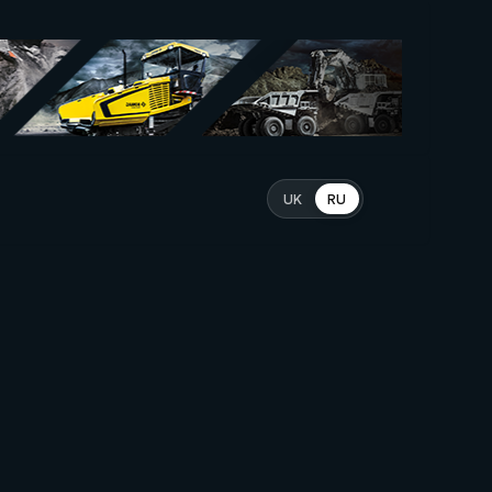
UK
RU