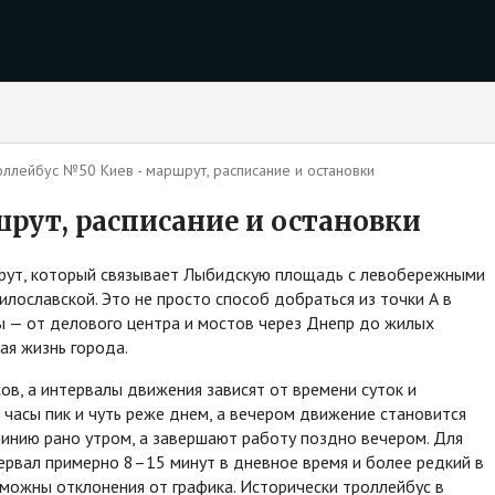
оллейбус №50 Киев - маршрут, расписание и остановки
рут, расписание и остановки
рут, который связывает Лыбидскую площадь с левобережными
илославской. Это не просто способ добраться из точки А в
цы — от делового центра и мостов через Днепр до жилых
ая жизнь города.
в, а интервалы движения зависят от времени суток и
 часы пик и чуть реже днем, а вечером движение становится
линию рано утром, а завершают работу поздно вечером. Для
ервал примерно 8–15 минут в дневное время и более редкий в
зможны отклонения от графика. Исторически троллейбус в