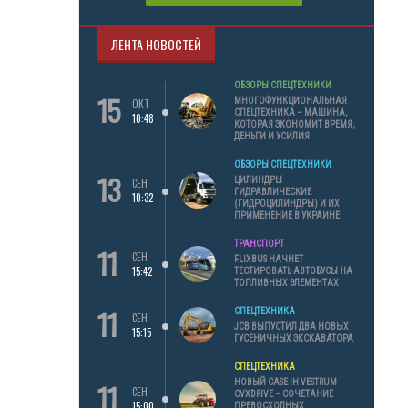
ЛЕНТА НОВОСТЕЙ
ОБЗОРЫ СПЕЦТЕХНИКИ
15
МНОГОФУНКЦИОНАЛЬНАЯ
ОКТ
СПЕЦТЕХНИКА – МАШИНА,
10:48
КОТОРАЯ ЭКОНОМИТ ВРЕМЯ,
ДЕНЬГИ И УСИЛИЯ
ОБЗОРЫ СПЕЦТЕХНИКИ
13
ЦИЛИНДРЫ
СЕН
ГИДРАВЛИЧЕСКИЕ
10:32
(ГИДРОЦИЛИНДРЫ) И ИХ
ПРИМЕНЕНИЕ В УКРАИНЕ
ТРАНСПОРТ
11
СЕН
FLIXBUS НАЧНЕТ
15:42
ТЕСТИРОВАТЬ АВТОБУСЫ НА
ТОПЛИВНЫХ ЭЛЕМЕНТАХ
11
СПЕЦТЕХНИКА
СЕН
JCB ВЫПУСТИЛ ДВА НОВЫХ
15:15
ГУСЕНИЧНЫХ ЭКСКАВАТОРА
СПЕЦТЕХНИКА
11
НОВЫЙ CASE IH VESTRUM
СЕН
CVXDRIVE – СОЧЕТАНИЕ
15:00
ПРЕВОСХОДНЫХ