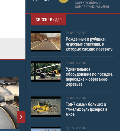
ХАРАКТЕРИСТИК И
КОМПАКТНЫХ РАЗМЕРОВ
СВЕЖИЕ ВИДЕО
04.07.2017
Рожденные в рубашке:
чудесные спасения, в
которые сложно поверить
08.09.2016
Удивительное
оборудование по посадке,
пересадке и обрезанию
деревьев
FH-12 SCHMITZ
D65-
02.09.2016
Топ-7 самых больших и
АРЕНДА ТЕХНИКИ
АРЕ
тяжелых бульдозеров в
мире
САМОСВАЛ
БУЛ
19.08.2016