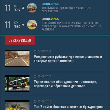
11
СПЕЦТЕХНИКА
СЕН
JCB ВЫПУСТИЛ ДВА НОВЫХ ГУСЕНИЧНЫХ
15:15
ЭКСКАВАТОРА
СПЕЦТЕХНИКА
11
СЕН
НОВЫЙ CASE IH VESTRUM CVXDRIVE – СОЧЕТАНИЕ
15:00
ПРЕВОСХОДНЫХ ХАРАКТЕРИСТИК И КОМПАКТНЫХ
РАЗМЕРОВ
СВЕЖИЕ ВИДЕО
04.07.2017
Рожденные в рубашке: чудесные спасения, в
которые сложно поверить
08.09.2016
Удивительное оборудование по посадке,
пересадке и обрезанию деревьев
02.09.2016
Топ-7 самых больших и тяжелых бульдозеров