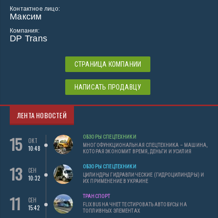
Контактное лицо:
Максим
Компания:
DP Trans
СТРАНИЦА КОМПАНИИ
НАПИСАТЬ ПРОДАВЦУ
ЛЕНТА НОВОСТЕЙ
15
ОБЗОРЫ СПЕЦТЕХНИКИ
ОКТ
МНОГОФУНКЦИОНАЛЬНАЯ СПЕЦТЕХНИКА – МАШИНА,
10:48
КОТОРАЯ ЭКОНОМИТ ВРЕМЯ, ДЕНЬГИ И УСИЛИЯ
13
ОБЗОРЫ СПЕЦТЕХНИКИ
СЕН
ЦИЛИНДРЫ ГИДРАВЛИЧЕСКИЕ (ГИДРОЦИЛИНДРЫ) И
10:32
ИХ ПРИМЕНЕНИЕ В УКРАИНЕ
11
ТРАНСПОРТ
СЕН
FLIXBUS НАЧНЕТ ТЕСТИРОВАТЬ АВТОБУСЫ НА
15:42
ТОПЛИВНЫХ ЭЛЕМЕНТАХ