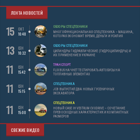
ЛЕНТА НОВОСТЕЙ
15
ОБЗОРЫ СПЕЦТЕХНИКИ
ОКТ
МНОГОФУНКЦИОНАЛЬНАЯ СПЕЦТЕХНИКА – МАШИНА,
10:48
КОТОРАЯ ЭКОНОМИТ ВРЕМЯ, ДЕНЬГИ И УСИЛИЯ
13
ОБЗОРЫ СПЕЦТЕХНИКИ
СЕН
ЦИЛИНДРЫ ГИДРАВЛИЧЕСКИЕ (ГИДРОЦИЛИНДРЫ) И
10:32
ИХ ПРИМЕНЕНИЕ В УКРАИНЕ
11
ТРАНСПОРТ
СЕН
FLIXBUS НАЧНЕТ ТЕСТИРОВАТЬ АВТОБУСЫ НА
15:42
ТОПЛИВНЫХ ЭЛЕМЕНТАХ
11
СПЕЦТЕХНИКА
СЕН
JCB ВЫПУСТИЛ ДВА НОВЫХ ГУСЕНИЧНЫХ
15:15
ЭКСКАВАТОРА
СПЕЦТЕХНИКА
11
СЕН
НОВЫЙ CASE IH VESTRUM CVXDRIVE – СОЧЕТАНИЕ
15:00
ПРЕВОСХОДНЫХ ХАРАКТЕРИСТИК И КОМПАКТНЫХ
РАЗМЕРОВ
СВЕЖИЕ ВИДЕО