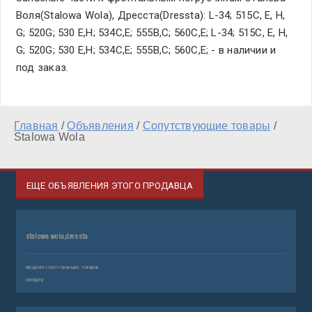
Воля(Stalowa Wola), Дресста(Dressta): L-34; 515C, E, H,
G; 520G; 530 E,H; 534С,E; 555B,C; 560C,E; L-34; 515C, E, H,
G; 520G; 530 E,H; 534С,E; 555B,C; 560C,E; - в наличии и
под заказ.
Главная
/
Объявления
/
Сопутствующие товары
/
Stalowa Wola
ЕЩЕ ОБЪЯВЛЕНИЯ ЭТОГО ПРОДАВЦА
stalowa wola,dressta
продажа сопутствующих товаров
грейдер