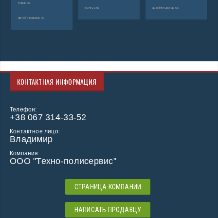
товаров
грузовик
автобетононасос
пр
автобетононасос
то
ав
КОНТАКТНАЯ ИНФОРМАЦИЯ
Телефон:
+38 067 314-33-52
Контактное лицо:
Владимир
Компания:
ООО "Техно-полисервис"
СТРАНИЦА КОМПАНИИ
НАПИСАТЬ ПРОДАВЦУ