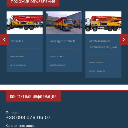
ПОХОЖИЕ ОБЪЯВЛЕНИЯ
vo
ар
mersedes
sany syg5361thb v48
автобетононасос
putzmeister m36, м42
ав
аренда техники
аренда техники
аренда техники
автобетононасос
автобетононасос
автобетононасос
КОНТАКТНАЯ ИНФОРМАЦИЯ
Телефон:
+38 098 079-06-07
Контактное лицо: