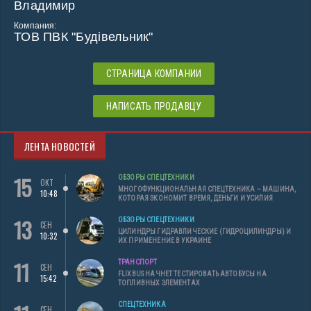
Владимир
Компания:
ТОВ ПВК "Будівельник"
СТРАНИЦА КОМПАНИИ
НАПИСАТЬ ПРОДАВЦУ
ЛЕНТА НОВОСТЕЙ
15
ОБЗОРЫ СПЕЦТЕХНИКИ
ОКТ
МНОГОФУНКЦИОНАЛЬНАЯ СПЕЦТЕХНИКА – МАШИНА,
10:48
КОТОРАЯ ЭКОНОМИТ ВРЕМЯ, ДЕНЬГИ И УСИЛИЯ
13
ОБЗОРЫ СПЕЦТЕХНИКИ
СЕН
ЦИЛИНДРЫ ГИДРАВЛИЧЕСКИЕ (ГИДРОЦИЛИНДРЫ) И
10:32
ИХ ПРИМЕНЕНИЕ В УКРАИНЕ
11
ТРАНСПОРТ
СЕН
FLIXBUS НАЧНЕТ ТЕСТИРОВАТЬ АВТОБУСЫ НА
15:42
ТОПЛИВНЫХ ЭЛЕМЕНТАХ
СПЕЦТЕХНИКА
СЕН