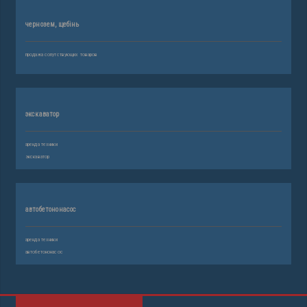
чернозем, щебінь
продажа сопутствующих товаров
экскаватор
аренда техники
экскаватор
автобетононасос
аренда техники
автобетононасос