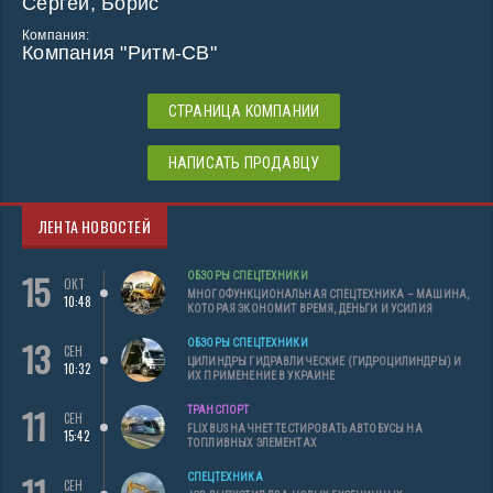
Сергей, Борис
Компания:
Компания "Ритм-СВ"
СТРАНИЦА КОМПАНИИ
НАПИСАТЬ ПРОДАВЦУ
ЛЕНТА НОВОСТЕЙ
15
ОБЗОРЫ СПЕЦТЕХНИКИ
ОКТ
МНОГОФУНКЦИОНАЛЬНАЯ СПЕЦТЕХНИКА – МАШИНА,
10:48
КОТОРАЯ ЭКОНОМИТ ВРЕМЯ, ДЕНЬГИ И УСИЛИЯ
13
ОБЗОРЫ СПЕЦТЕХНИКИ
СЕН
ЦИЛИНДРЫ ГИДРАВЛИЧЕСКИЕ (ГИДРОЦИЛИНДРЫ) И
10:32
ИХ ПРИМЕНЕНИЕ В УКРАИНЕ
11
ТРАНСПОРТ
СЕН
FLIXBUS НАЧНЕТ ТЕСТИРОВАТЬ АВТОБУСЫ НА
15:42
ТОПЛИВНЫХ ЭЛЕМЕНТАХ
11
СПЕЦТЕХНИКА
СЕН