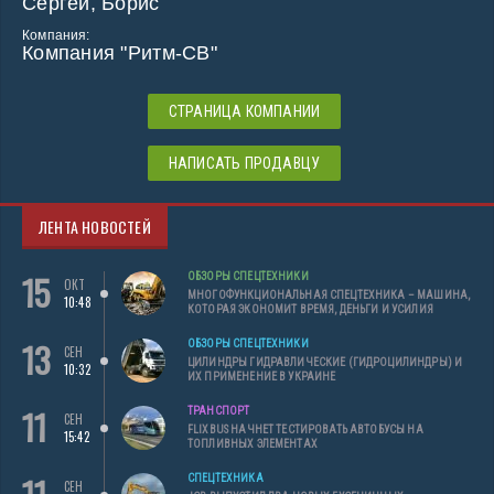
Сергей, Борис
Компания:
Компания "Ритм-СВ"
СТРАНИЦА КОМПАНИИ
НАПИСАТЬ ПРОДАВЦУ
ЛЕНТА НОВОСТЕЙ
15
ОБЗОРЫ СПЕЦТЕХНИКИ
ОКТ
МНОГОФУНКЦИОНАЛЬНАЯ СПЕЦТЕХНИКА – МАШИНА,
10:48
КОТОРАЯ ЭКОНОМИТ ВРЕМЯ, ДЕНЬГИ И УСИЛИЯ
13
ОБЗОРЫ СПЕЦТЕХНИКИ
СЕН
ЦИЛИНДРЫ ГИДРАВЛИЧЕСКИЕ (ГИДРОЦИЛИНДРЫ) И
10:32
ИХ ПРИМЕНЕНИЕ В УКРАИНЕ
11
ТРАНСПОРТ
СЕН
FLIXBUS НАЧНЕТ ТЕСТИРОВАТЬ АВТОБУСЫ НА
15:42
ТОПЛИВНЫХ ЭЛЕМЕНТАХ
11
СПЕЦТЕХНИКА
СЕН