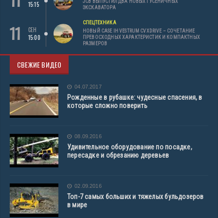
JCB ВЫПУСТИЛ ДВА НОВЫХ ГУСЕНИЧНЫХ
15:15
ЭКСКАВАТОРА
СПЕЦТЕХНИКА
11
СЕН
НОВЫЙ CASE IH VESTRUM CVXDRIVE – СОЧЕТАНИЕ
15:00
ПРЕВОСХОДНЫХ ХАРАКТЕРИСТИК И КОМПАКТНЫХ
РАЗМЕРОВ
СВЕЖИЕ ВИДЕО
04.07.2017
Рожденные в рубашке: чудесные спасения, в
которые сложно поверить
08.09.2016
Удивительное оборудование по посадке,
пересадке и обрезанию деревьев
02.09.2016
Топ-7 самых больших и тяжелых бульдозеров
в мире