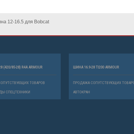
на 12-16.5 для Bobcat
28 (420/85-28) R4A ARMOUR
ШИНА 16.9-28 TI200 ARMOUR
СОПУТСТВУЮЩИХ ТОВАРОВ
ПРОДАЖА СОПУТСТВУЮЩИХ ТОВАР
ДЫ СПЕЦТЕХНИКИ
АВТОКРАН