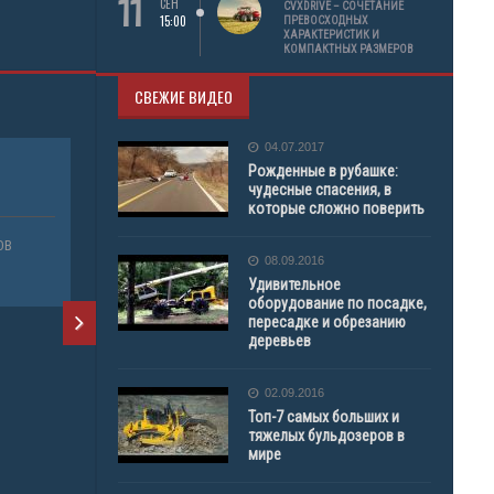
11
СЕН
CVXDRIVE – СОЧЕТАНИЕ
РАЗНЫЕ ВИДЫ СПЕЦТЕХНИКИ
15:00
ПРЕВОСХОДНЫХ
ХАРАКТЕРИСТИК И
КОМПАКТНЫХ РАЗМЕРОВ
СВЕЖИЕ ВИДЕО
04.07.2017
Рожденные в рубашке:
ШИНЫ ДЛЯ ПОГРУЗЧИКОВ KENDA
чудесные спасения, в
которые сложно поверить
ОВ
ПРОДАЖА СОПУТСТВУЮЩИХ ТОВАРОВ
08.09.2016
ПОГРУЗЧИК
Удивительное
оборудование по посадке,
пересадке и обрезанию
деревьев
ШИНЫ ДЛЯ
ПОГРУЗЧИКОВ
02.09.2016
24,21L-24 
Топ-7 самых больших и
HOLLAND, D
тяжелых бульдозеров в
мире
ПРОДАЖА 